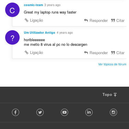
cosmic-team
3 years ago
C
Great my laptop runs way faster
Ligação
Responder
Citar
Um Utilizador Antigo
4 years ago
?
horibleeeeee
me metio 8 virus al pc no lo descargen
Ligação
Responder
Citar
Ver tópicos de fórum
Topo
F
Facebook
Twitter
Youtube
LinkedIn
Instag
o
l
l
o