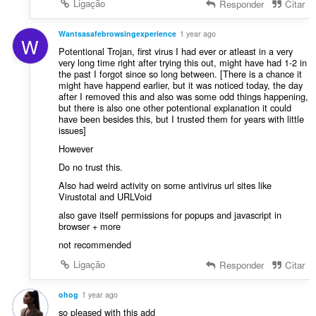
i
Ligação
Responder
Citar
s
a
:
ç
Wantsasafebrowsingexperience
1 year ago
W
õ
Potentional Trojan, first virus I had ever or atleast in a very
e
very long time right after trying this out, might have had 1-2 in
s
the past I forgot since so long between. [There is a chance it
might have happend earlier, but it was noticed today, the day
:
after I removed this and also was some odd things happening,
but there is also one other potentional explanation it could
have been besides this, but I trusted them for years with little
issues]
However
Do no trust this.
Also had weird activity on some antivirus url sites like
Virustotal and URLVoid
also gave itself permissions for popups and javascript in
browser + more
not recommended
Ligação
Responder
Citar
ohog
1 year ago
so pleased with this add