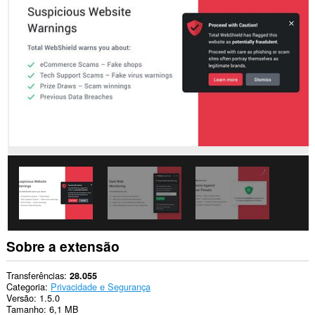
em
todos
os
sítios.
Esta
extensão
pode
manipular
as
definições
que
determinam
se
os
sítios
podem
utilizar
recursos
como
cookies,
JavaScript
Sobre a extensão
e
plug-
ins.
Transferências
28.055
Categoria
Privacidade e Segurança
This
Versão
1.5.0
extension
Tamanho
6,1 MB