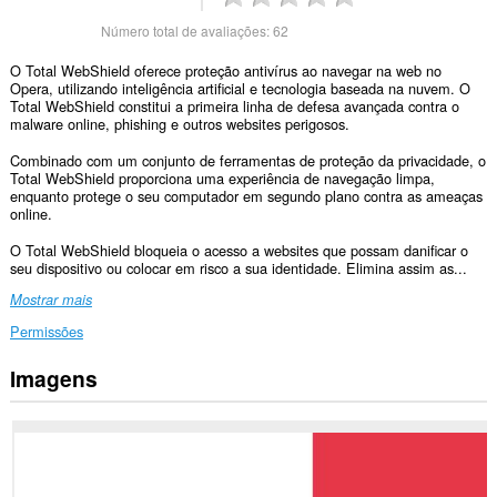
Número total de avaliações:
62
O Total WebShield oferece proteção antivírus ao navegar na web no
Opera, utilizando inteligência artificial e tecnologia baseada na nuvem. O
Total WebShield constitui a primeira linha de defesa avançada contra o
malware online, phishing e outros websites perigosos.
Combinado com um conjunto de ferramentas de proteção da privacidade, o
Total WebShield proporciona uma experiência de navegação limpa,
enquanto protege o seu computador em segundo plano contra as ameaças
online.
O Total WebShield bloqueia o acesso a websites que possam danificar o
seu dispositivo ou colocar em risco a sua identidade. Elimina assim as...
Mostrar mais
Permissões
Imagens
Esta
extensão
pode
aceder
aos
seus
dados