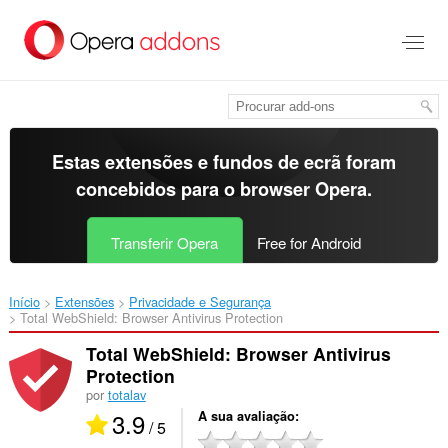
Saltar
para
o
conteúdo
principal
Estas extensões e fundos de ecrã foram
concebidos para o
browser Opera
.
Transferir Opera
Free for Android
Início
Extensões
Privacidade e Segurança
Total WebShield: Browser Antivirus Protection‎
Total WebShield: Browser Antivirus
Protection
por
totalav
3.9
A sua avaliação
/ 5