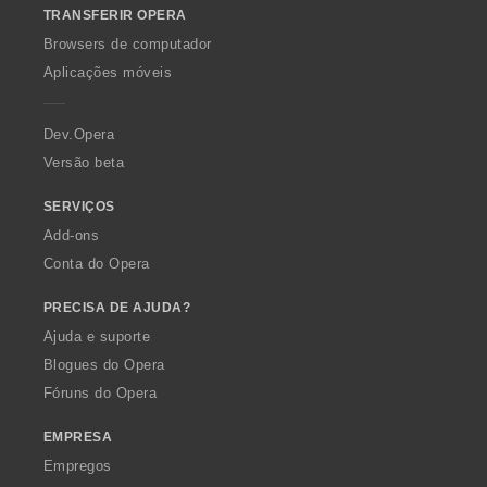
TRANSFERIR OPERA
w
O
Browsers de computador
p
Aplicações móveis
e
r
a
Dev.Opera
Versão beta
SERVIÇOS
Add-ons
Conta do Opera
PRECISA DE AJUDA?
Ajuda e suporte
Blogues do Opera
Fóruns do Opera
EMPRESA
Empregos