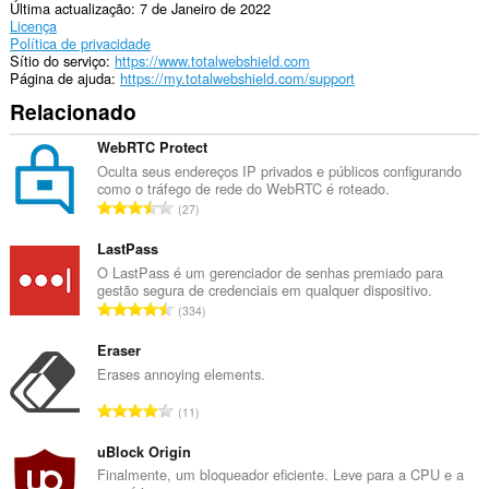
can
Última actualização
7 de Janeiro de 2022
create
Licença
rich
Política de privacidade
notifications
Sítio do serviço
https://www.totalwebshield.com
and
Página de ajuda
https://my.totalwebshield.com/support
display
Relacionado
them
to
you
WebRTC Protect
in
Oculta seus endereços IP privados e públicos configurando
the
como o tráfego de rede do WebRTC é roteado.
system
N
27
tray.
ú
m
LastPass
Esta
extensão
e
O LastPass é um gerenciador de senhas premiado para
pode
gestão segura de credenciais em qualquer dispositivo.
r
manipular
N
334
o
as
ú
t
suas
m
Eraser
configurações
o
e
Erases annoying elements.
relacionadas
t
com
r
a
N
privacidade.
11
o
l
ú
t
Esta
d
m
uBlock Origin
o
extensão
e
e
Finalmente, um bloqueador eficiente. Leve para a CPU e a
pode
t