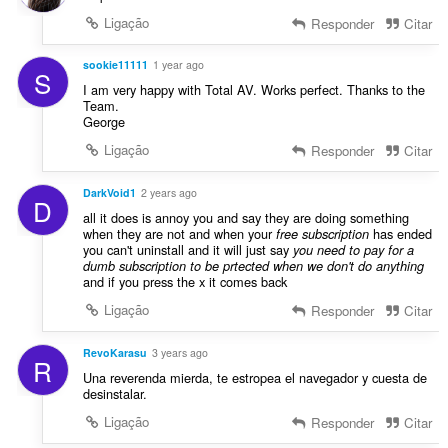
Ligação
Responder
Citar
sookie11111
1 year ago
S
I am very happy with Total AV. Works perfect. Thanks to the
Team.
George
Ligação
Responder
Citar
DarkVoid1
2 years ago
D
all it does is annoy you and say they are doing something
when they are not and when your
has ended
free subscription
you can't uninstall and it will just say
you need to pay for a
dumb subscription to be prtected when we don't do anything
and if you press the x it comes back
Ligação
Responder
Citar
RevoKarasu
3 years ago
R
Una reverenda mierda, te estropea el navegador y cuesta de
desinstalar.
Ligação
Responder
Citar