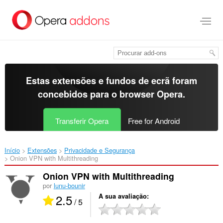
Saltar
para
o
conteúdo
principal
Estas extensões e fundos de ecrã foram
concebidos para o
browser Opera
.
Transferir Opera
Free for Android
Início
Extensões
Privacidade e Segurança
Onion VPN with Multithreading‎
Onion VPN with Multithreading
por
lunu-bounir
2.5
A sua avaliação
/ 5