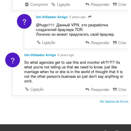
Comprimir
Ligação
Responder
Citar
Um Utilizador Antigo
5 years ago
?
@hugo111: Данный VPN, это разработка
создателей браузера TOR.
Логично он может предлагать свой браузер.
Ligação
Responder
Citar
Um Utilizador Antigo
6 years ago
?
So what agencies get to use this and monitor eh?!!?!? Its
what you're not telling us that we need to know, just like
marriage when he or she is in the world of thought that it is
not the other person's business so just don't say anything or
omit,
Ligação
Responder
Citar
Ver tópicos de fórum