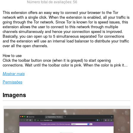
Número total de avaliações:
56
This extension offers an easy way to connect your browser to the Tor
network with a single click. When the extension is enabled, all your traffic is
going through the Tor network. Since Tor is known for is speed issues, this
extension allows the user to connect to this network through multiple
channels simultaneously and hence your connection speed is improved.
Basically, you can open up to 5 simultaneous separated Tor connections
and the extension will use an internal load balancer to distribute your traffic
over all the open channels.
How to use
Click the toolbar button once (when it is grayed) to start opening
connections. Wait until the toolbar color is pink. When the color is pink it...
Mostrar mais
Permissões
Imagens
This
extension
can
create
rich
notifications
and
display
them