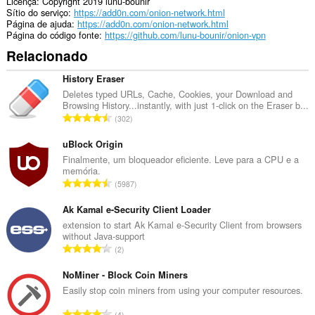
Licença
Copyright 2019 lunu-bounir
Sítio do serviço
https://add0n.com/onion-network.html
Página de ajuda
https://add0n.com/onion-network.html
Página do código fonte
https://github.com/lunu-bounir/onion-vpn
Relacionado
History Eraser
Deletes typed URLs, Cache, Cookies, your Download and
Browsing History...instantly, with just 1-click on the Eraser b...
N
302
ú
m
uBlock Origin
e
Finalmente, um bloqueador eficiente. Leve para a CPU e a
memória.
r
N
5987
o
ú
t
m
Ak Kamal e-Security Client Loader
o
e
extension to start Ak Kamal e-Security Client from browsers
t
without Java-support
r
a
N
2
o
l
ú
t
d
m
NoMiner - Block Coin Miners
o
e
e
Easily stop coin miners from using your computer resources.
t
a
r
a
N
v
4