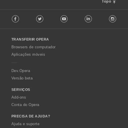
Topo
F
Facebook
Twitter
Youtube
LinkedIn
Instag
o
l
l
o
TRANSFERIR OPERA
w
O
Browsers de computador
p
Aplicações móveis
e
r
a
Dev.Opera
Versão beta
SERVIÇOS
Add-ons
Conta do Opera
PRECISA DE AJUDA?
Ajuda e suporte