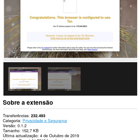
to
you
in
the
system
tray.
Esta
extensão
pode
aceder
às
suas
configurações
proxy.
Sobre a extensão
Transferências
232.493
Categoria
Privacidade e Segurança
Versão
0.1.2
Tamanho
152,7 KB
Última actualização
4 de Outubro de 2019