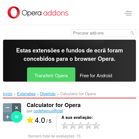
Saltar
para
o
conteúdo
principal
Estas extensões e fundos de ecrã foram
concebidos para o
browser Opera
.
Transferir Opera
Free for Android
Início
Extensões
Divertido
Calculator for Opera‎
Calculator for Opera
por
codehemuofficial
4.0
A sua avaliação
/ 5
Número total de avaliações:
15