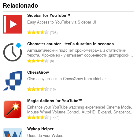
Relacionado
Sidebar for YouTube™
Easy Access to YouTube via Sidebar UI
N
708
ú
m
Character counter - text`s duration in seconds
e
Автоматический подсчет хронометража и статистики
текста. Хрономер - учитывает особенности дикторской...
r
N
5
o
ú
t
m
ChessGrow
o
e
Give easy access to ChessGrow from sidebar.
t
r
a
N
10
o
l
ú
t
d
m
Magic Actions for YouTube™
o
e
e
Enhance your YouTube watching experience! Cinema Mode,
t
a
Mouse Wheel Volume Control, AutoHD, Expand, Snapshot...
r
a
N
v
1442
o
l
ú
a
t
d
m
Wykop Helper
l
o
e
e
i
Upgrade your Wykop.