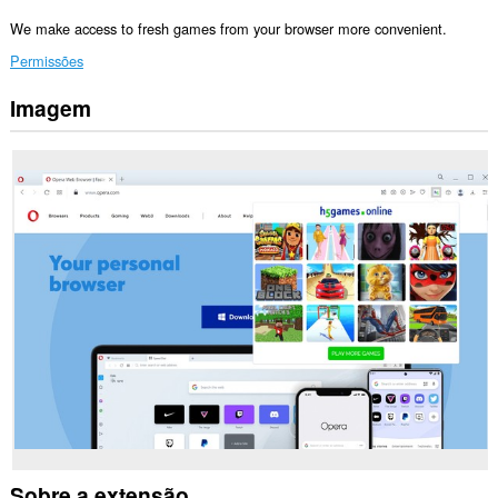
We make access to fresh games from your browser more convenient.
Permissões
Imagem
Esta
extensão
pode
aceder
aos
seus
dados
em
alguns
sítios.
Esta
extensão
pode
aceder
aos
seus
separadores
e
à
sua
actividade
Sobre a extensão