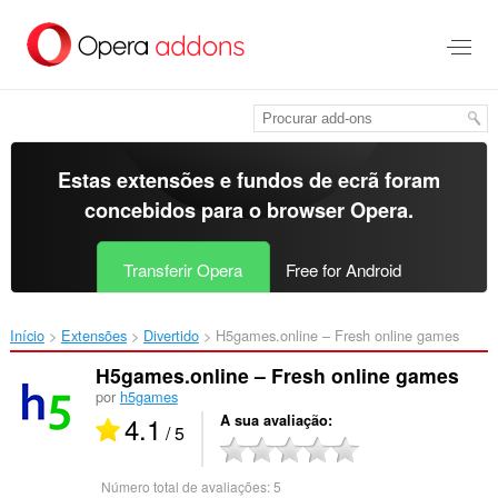
Saltar
para
o
conteúdo
principal
Estas extensões e fundos de ecrã foram
concebidos para o
browser Opera
.
Transferir Opera
Free for Android
Início
Extensões
Divertido
H5games.online – Fresh online games‎
H5games.online – Fresh online games
por
h5games
4.1
A sua avaliação
/ 5
Número total de avaliações:
5