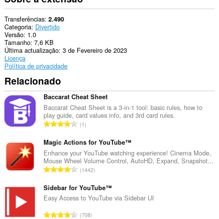
de
navegação.
Transferências
2.490
Categoria
Divertido
Versão
1.0
Tamanho
7,6 KB
Última actualização
3 de Fevereiro de 2023
Licença
Política de privacidade
Relacionado
Baccarat Cheat Sheet
Baccarat Cheat Sheet is a 3-in-1 tool: basic rules, how to
play guide, card values info, and 3rd card rules.
N
1
ú
m
Magic Actions for YouTube™
e
Enhance your YouTube watching experience! Cinema Mode,
Mouse Wheel Volume Control, AutoHD, Expand, Snapshot...
r
N
1442
o
ú
t
m
Sidebar for YouTube™
o
e
Easy Access to YouTube via Sidebar UI
t
r
a
N
708
o