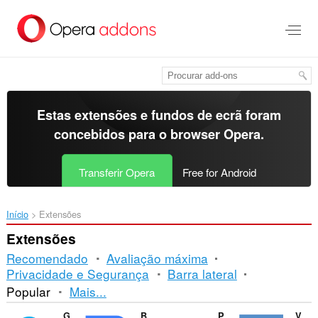
Saltar
para
o
conteúdo
principal
Estas extensões e fundos de ecrã foram
concebidos para o
browser Opera
.
Transferir Opera
Free for Android
Início
Extensões
Extensões
Recomendado
Avaliação máxima
Privacidade e Segurança
Barra lateral
Ordenação
Popular
Mais...
e
Ghostery
Bright VPN - secure, private, and free VPN
Privacy Badger
Video & Audio Downloader