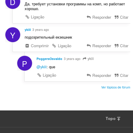
D
Да, требует установки программы на комп, но работает
хорошо.
Ligação
Responder
Citar
ykiii
3 years ago
Y
подозрительный екзешник
Comprimir
Ligação
Responder
Citar
ykiii
PoggersOsvaldo
3 years ago
P
@ykiii
: que
Ligação
Responder
Citar
Ver tópicos de fórum
Topo
F