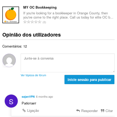
l
ú
a
t
d
m
MY OC Bookkeeping
l
o
e
e
i
If you're looking for a bookkeeper in Orange County, then
t
a
you've come to the right place. Call us today for elite OC b...
r
a
a
N
v
0
o
ç
l
ú
a
t
õ
d
m
l
Opinião dos utilizadores
o
e
e
e
i
t
s
a
r
a
a
:
v
Comentários: 12
o
ç
l
a
t
õ
d
l
o
e
e
i
t
s
a
a
a
:
v
ç
l
a
Ver tópicos de fórum
õ
d
Inicie sessão para publicar
l
e
e
i
s
a
a
:
v
ç
sajanVPN
6 months ago
S
a
õ
Работает
l
e
i
Ligação
Responder
Citar
s
a