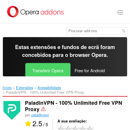
Saltar
para
o
conteúdo
principal
Estas extensões e fundos de ecrã foram
concebidos para o
browser Opera
.
Transferir Opera
Free for Android
Início
Extensões
Acessibilidade
PaladinVPN - 100% Unlimited Free VPN Proxy‎
PaladinVPN - 100% Unlimited Free VPN
Proxy
por
paladinvpn
2.5
A sua avaliação
/ 5