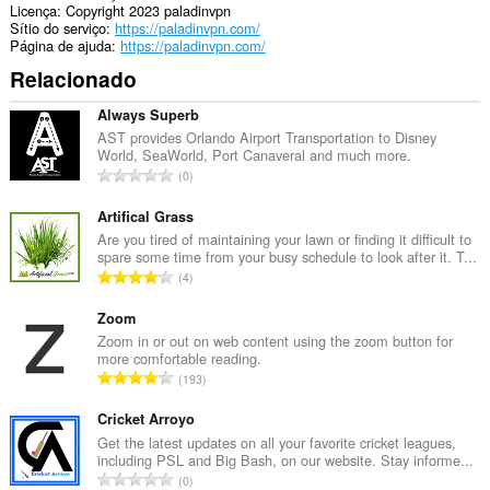
Licença
Copyright 2023 paladinvpn
Sítio do serviço
https://paladinvpn.com/
Página de ajuda
https://paladinvpn.com/
Relacionado
Always Superb
AST provides Orlando Airport Transportation to Disney
World, SeaWorld, Port Canaveral and much more.
N
0
ú
m
Artifical Grass
e
Are you tired of maintaining your lawn or finding it difficult to
spare some time from your busy schedule to look after it. T...
r
N
4
o
ú
t
m
Zoom
o
e
Zoom in or out on web content using the zoom button for
t
more comfortable reading.
r
a
N
193
o
l
ú
t
d
m
Cricket Arroyo
o
e
e
Get the latest updates on all your favorite cricket leagues,
t
a
including PSL and Big Bash, on our website. Stay informe...
r
a
N
v
0
o