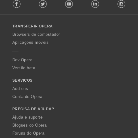
Facebook
Twitter
Youtube
LinkedIn
Instag
o
l
l
o
TRANSFERIR OPERA
w
O
Browsers de computador
p
Aplicações móveis
e
r
a
Dev.Opera
Versão beta
SERVIÇOS
Add-ons
Conta do Opera
PRECISA DE AJUDA?
Ajuda e suporte
Blogues do Opera
Fóruns do Opera