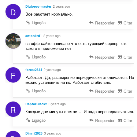
Digiprog-master
2 years ago
D
Все работает нормально.
Ligação
Responder
Citar
antonkrd1
2 years ago
на офф сайте написано что есть турецкий сервер, как
такого в приложении нет
Ligação
Responder
Citar
forest2344
2 years ago
F
Работает. Да, расширение периодически отключается. Но
можно установить на пк. Работает стабильно.
Ligação
Responder
Citar
RaptorBlack2
3 years ago
R
Каждые две минуты слетает... И надо переподключаться.
Ligação
Responder
Citar
Dimmi2023
3 years ago