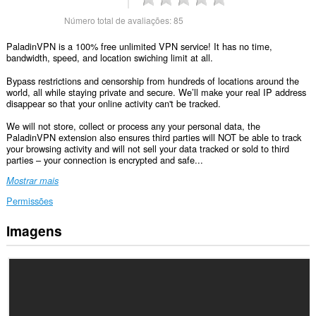
Número total de avaliações:
85
PaladinVPN is a 100% free unlimited VPN service! It has no time,
bandwidth, speed, and location swiching limit at all.
Bypass restrictions and censorship from hundreds of locations around the
world, all while staying private and secure. We’ll make your real IP address
disappear so that your online activity can't be tracked.
We will not store, collect or process any your personal data, the
PaladinVPN extension also ensures third parties will NOT be able to track
your browsing activity and will not sell your data tracked or sold to third
parties – your connection is encrypted and safe...
Mostrar mais
Permissões
Imagens
Esta
extensão
pode
aceder
aos
seus
dados
em