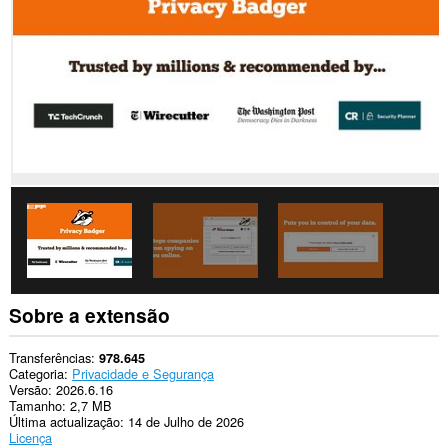
os
sítios.
Esta
extensão
pode
aceder
aos
seus
dados
em
alguns
sítios.
Esta
extensão
pode
manipular
as
suas
Sobre a extensão
configurações
relacionadas
com
Transferências
978.645
privacidade.
Categoria
Privacidade e Segurança
Versão
2026.6.16
Esta
Tamanho
2,7 MB
extensão
Última actualização
14 de Julho de 2026
pode
Licença