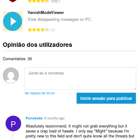
N
v
5987
o
l
ú
a
t
d
m
VanishModeViewer
l
o
e
e
i
View dissapearing messages on PC.
t
a
r
a
a
N
v
1
o
ç
l
ú
a
t
õ
d
m
l
Opinião dos utilizadores
o
e
e
e
i
t
s
a
r
a
a
:
v
Comentários: 30
o
ç
l
a
t
õ
d
l
o
e
e
i
t
s
a
a
a
:
v
ç
l
a
Ver tópicos de fórum
õ
d
Inicie sessão para publicar
l
e
e
i
s
a
a
:
v
ç
Portobello
9 months ago
P
a
õ
Absolutely recommend, it might not grab everything but it
l
e
saves a crap load of hassle. I only say "Might" because I'm
i
pretty new to this field and don't quite know all the threats but
s