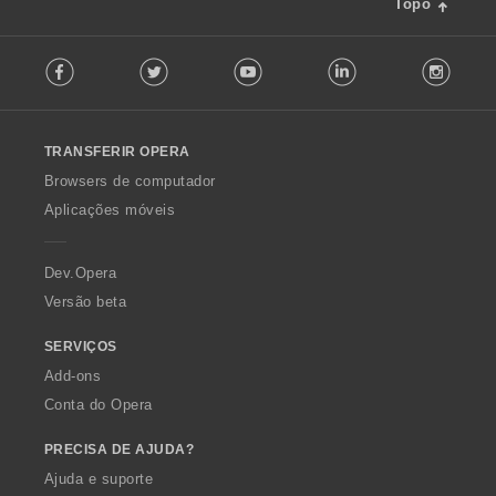
Topo
F
Facebook
Twitter
Youtube
LinkedIn
Instag
o
l
l
o
TRANSFERIR OPERA
w
O
Browsers de computador
p
Aplicações móveis
e
r
a
Dev.Opera
Versão beta
SERVIÇOS
Add-ons
Conta do Opera
PRECISA DE AJUDA?
Ajuda e suporte