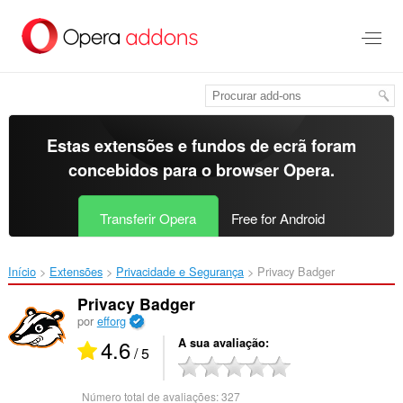
Saltar
para
o
conteúdo
principal
Estas extensões e fundos de ecrã foram
concebidos para o
browser Opera
.
Transferir Opera
Free for Android
Início
Extensões
Privacidade e Segurança
Privacy Badger‎
Privacy Badger
por
efforg
4.6
A sua avaliação
/ 5
Número total de avaliações:
327