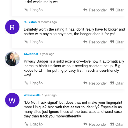
a
it def works really well
:
ç
Ligação
Responder
Citar
õ
e
raukstah
9 months ago
s
R
Defintely worth the rating it has. don't really have to bicker and
:
bother with anything anymore, the badger does it for ya!
Ligação
Responder
Citar
Al-Jannat
1 year ago
Privacy Badger is a solid extension—love how it automatically
learns to block trackers without needing constant setup. Big
kudos to EFF for putting privacy first in such a user-friendly
way!
Ligação
Responder
Citar
Weisskralle
1 year ago
W
"Do Not Track signal" but does that not make your fingerprint
more Unique? And with that easier to identify? Especially as
many sites just ignore these at the best case and worst case
they than track you more/differently.
Ligação
Responder
Citar