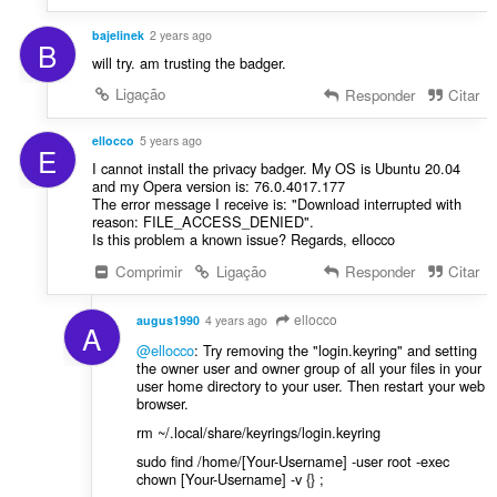
bajelinek
2 years ago
B
will try. am trusting the badger.
Ligação
Responder
Citar
ellocco
5 years ago
E
I cannot install the privacy badger. My OS is Ubuntu 20.04
and my Opera version is: 76.0.4017.177
The error message I receive is: "Download interrupted with
reason: FILE_ACCESS_DENIED".
Is this problem a known issue? Regards, ellocco
Comprimir
Ligação
Responder
Citar
ellocco
augus1990
4 years ago
A
@ellocco
: Try removing the "login.keyring" and setting
the owner user and owner group of all your files in your
user home directory to your user. Then restart your web
browser.
rm ~/.local/share/keyrings/login.keyring
sudo find /home/[Your-Username] -user root -exec
chown [Your-Username] -v {} ;