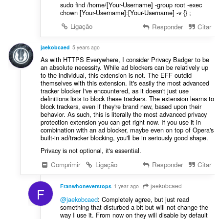
sudo find /home/[Your-Username] -group root -exec
chown [Your-Username]:[Your-Username] -v {} ;
Ligação
Responder
Citar
jaekobcaed
5 years ago
As with HTTPS Everywhere, I consider Privacy Badger to be
an absolute necessity. While ad blockers can be relatively up
to the individual, this extension is not. The EFF outdid
themselves with this extension. It's easily the most advanced
tracker blocker I've encountered, as it doesn't just use
definitions lists to block these trackers. The extension learns to
block trackers, even if they're brand new, based upon their
behavior. As such, this is literally the most advanced privacy
protection extension you can get right now. If you use it in
combination with an ad blocker, maybe even on top of Opera's
built-in ad/tracker blocking, you'll be in seriously good shape.
Privacy is not optional, it's essential.
Comprimir
Ligação
Responder
Citar
jaekobcaed
Franwhoneverstops
1 year ago
F
@jaekobcaed
: Completely agree, but just read
something that disturbed a bit but will not change the
way I use it. From now on they will disable by default