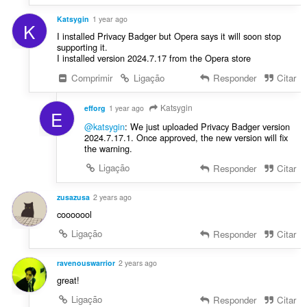
Katsygin
1 year ago
K
I installed Privacy Badger but Opera says it will soon stop
supporting it.
I installed version 2024.7.17 from the Opera store
Comprimir
Ligação
Responder
Citar
Katsygin
efforg
1 year ago
E
@katsygin
: We just uploaded Privacy Badger version
2024.7.17.1. Once approved, the new version will fix
the warning.
Ligação
Responder
Citar
zusazusa
2 years ago
cooooool
Ligação
Responder
Citar
ravenouswarrior
2 years ago
great!
Ligação
Responder
Citar