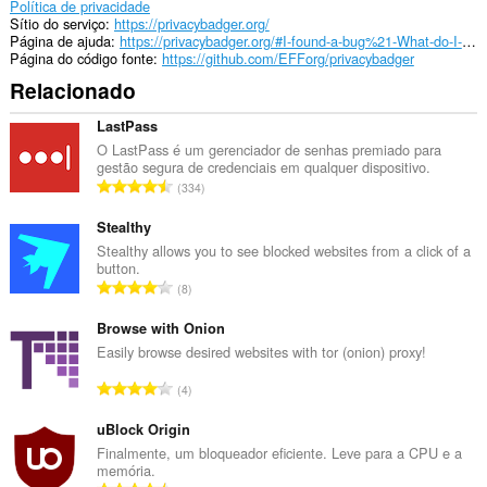
aceder
Política de privacidade
aos
Sítio do serviço
https://privacybadger.org/
seus
Página de ajuda
https://privacybadger.org/#I-found-a-bug%21-What-do-I-do-now
separadores
Página do código fonte
https://github.com/EFForg/privacybadger
e
Relacionado
à
sua
actividade
LastPass
de
O LastPass é um gerenciador de senhas premiado para
navegação.
gestão segura de credenciais em qualquer dispositivo.
N
334
ú
m
Stealthy
e
Stealthy allows you to see blocked websites from a click of a
button.
r
N
8
o
ú
t
m
Browse with Onion
o
e
Easily browse desired websites with tor (onion) proxy!
t
r
a
N
4
o
l
ú
t
d
m
uBlock Origin
o
e
e
Finalmente, um bloqueador eficiente. Leve para a CPU e a
t
a
memória.
r
a