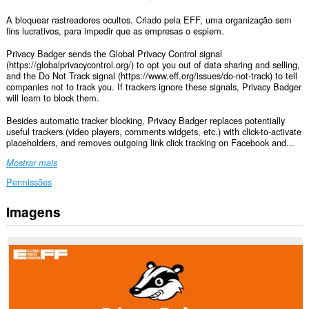
A bloquear rastreadores ocultos. Criado pela EFF, uma organização sem
fins lucrativos, para impedir que as empresas o espiem.
Privacy Badger sends the Global Privacy Control signal
(https://globalprivacycontrol.org/) to opt you out of data sharing and selling,
and the Do Not Track signal (https://www.eff.org/issues/do-not-track) to tell
companies not to track you. If trackers ignore these signals, Privacy Badger
will learn to block them.
Besides automatic tracker blocking, Privacy Badger replaces potentially
useful trackers (video players, comments widgets, etc.) with click-to-activate
placeholders, and removes outgoing link click tracking on Facebook and...
Mostrar mais
Permissões
Imagens
Esta
extensão
pode
aceder
aos
seus
dados
em
todos