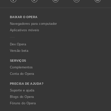
a
a
a
a
s
s
s
l
ç
ç
ç
ç
s
s
s
l
õ
õ
õ
õ
i
i
i
o
e
e
e
e
f
f
f
BAIXAR O OPERA
w
s
s
s
s
i
i
i
O
Navegadores para computador
:
:
:
:
c
c
c
p
Aplicativos móveis
a
a
a
e
ç
ç
ç
r
õ
õ
õ
a
Dev.Opera
e
e
e
Versão beta
s
s
s
:
:
:
SERVIÇOS
Complementos
Conta do Opera
PRECISA DE AJUDA?
Suporte e ajuda
Blogs do Opera
Fóruns do Opera