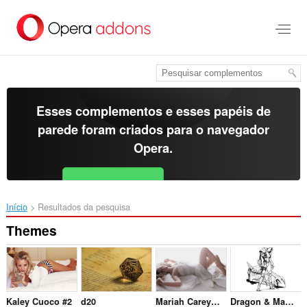
Ir
para
o
conteúdo
principal
Esses complementos e esses papéis de
parede foram criados para o
navegador
Opera
.
Baixar o Opera
Free for Android
Início
Resultados da pesquisa
Themes
Kaley Cuoco #2
d20
Mariah Carey #5
Dragon & Maiden #4