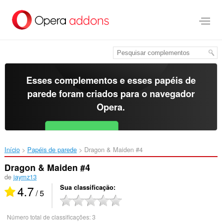
Ir
para
o
conteúdo
principal
Esses complementos e esses papéis de
parede foram criados para o
navegador
Opera
.
Baixar o Opera
Free for Android
Início
Papéis de parede
Dragon & Maiden #4‎
Dragon & Maiden #4
de
jaymz13
4.7
Sua classificação
/ 5
Número total de classificações:
3