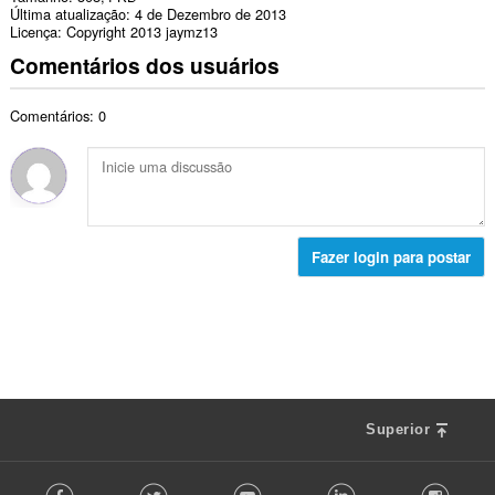
Última atualização
4 de Dezembro de 2013
Licença
Copyright 2013 jaymz13
Comentários dos usuários
Comentários: 0
Fazer login para postar
Superior
F
Facebook
Twitter
Youtube
LinkedIn
Instag
o