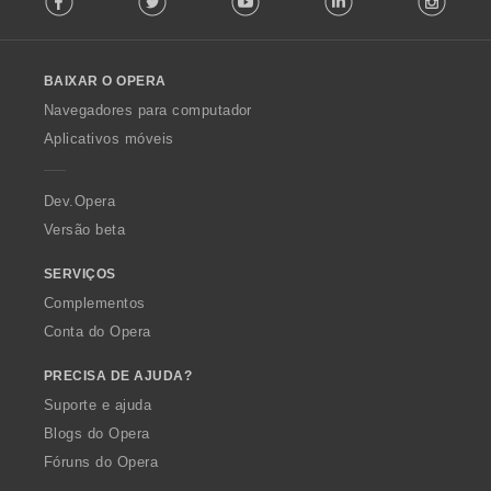
l
l
o
BAIXAR O OPERA
w
O
Navegadores para computador
p
Aplicativos móveis
e
r
a
Dev.Opera
Versão beta
SERVIÇOS
Complementos
Conta do Opera
PRECISA DE AJUDA?
Suporte e ajuda
Blogs do Opera
Fóruns do Opera