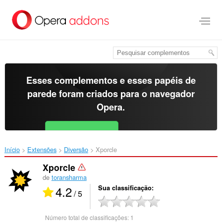
Ir
para
o
conteúdo
principal
Esses complementos e esses papéis de
parede foram criados para o
navegador
Opera
.
Baixar o Opera
Free for Android
Início
Extensões
Diversão
Xporcle‎
Xporcle
de
toransharma
4.2
Sua classificação
/ 5
Número total de classificações:
1