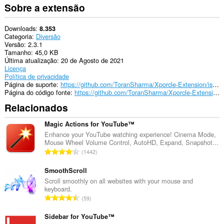
Sobre a extensão
Downloads
8.353
Categoria
Diversão
Versão
2.3.1
Tamanho
45,0 KB
Última atualização
20 de Agosto de 2021
Licença
Política de privacidade
Página de suporte
https://github.com/ToranSharma/Xporcle-Extension/issues
Página do código fonte
https://github.com/ToranSharma/Xporcle-Extension
Relacionados
Magic Actions for YouTube™
Enhance your YouTube watching experience! Cinema Mode,
Mouse Wheel Volume Control, AutoHD, Expand, Snapshot...
N
1442
ú
m
SmoothScroll
e
Scroll smoothly on all websites with your mouse and
keyboard.
r
N
59
o
ú
t
m
Sidebar for YouTube™
o