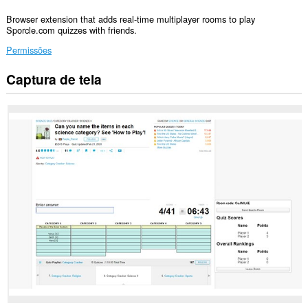
Browser extension that adds real-time multiplayer rooms to play
Sporcle.com quizzes with friends.
Permissões
Captura de tela
Esta
extensão
consegue
acessar
seus
dados
em
alguns
sites.