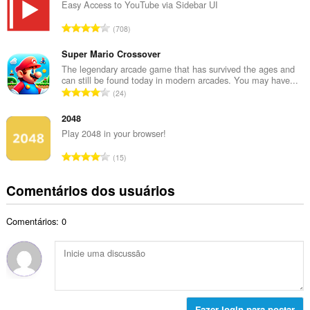
e
Easy Access to YouTube via Sidebar UI
t
r
a
N
708
o
l
ú
t
d
m
Super Mario Crossover
o
e
e
The legendary arcade game that has survived the ages and
t
c
can still be found today in modern arcades. You may have...
r
a
N
l
24
o
l
ú
a
t
d
m
2048
s
o
e
e
s
Play 2048 in your browser!
t
c
r
i
a
N
l
15
o
f
l
ú
a
t
i
d
m
s
Comentários dos usuários
o
c
e
e
s
t
a
c
r
i
a
ç
l
Comentários: 0
o
f
l
õ
a
t
i
d
e
s
o
c
e
s
s
t
a
c
:
i
a
ç
l
f
l
õ
a
i
d
e
Fazer login para postar