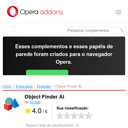
Ir
para
o
conteúdo
principal
Esses complementos e esses papéis de
parede foram criados para o
navegador
Opera
.
Baixar o Opera
Free for Android
Início
Extensões
Diversão
Object Finder AI‎
Object Finder AI
de
fxnoob
4.0
Sua classificação
/ 5
Número total de classificações:
12