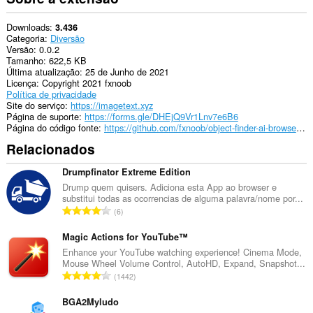
with
this
extension.
Downloads
3.436
Categoria
Diversão
Versão
0.0.2
Tamanho
622,5 KB
Última atualização
25 de Junho de 2021
Licença
Copyright 2021 fxnoob
Política de privacidade
Site do serviço
https://imagetext.xyz
Página de suporte
https://forms.gle/DHEjQ9Vr1Lnv7e6B6
Página do código fonte
https://github.com/fxnoob/object-finder-ai-browser-extension
Relacionados
Drumpfinator Extreme Edition
Drump quem quisers. Adiciona esta App ao browser e
substitui todas as ocorrencias de alguma palavra/nome por...
N
6
ú
m
Magic Actions for YouTube™
e
Enhance your YouTube watching experience! Cinema Mode,
Mouse Wheel Volume Control, AutoHD, Expand, Snapshot...
r
N
1442
o
ú
t
m
BGA2Myludo
o