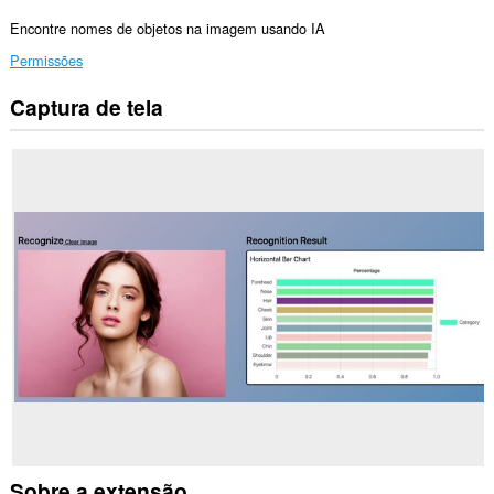
Encontre nomes de objetos na imagem usando IA
Permissões
Captura de tela
Esta
extensão
consegue
acessar
seus
dados
em
todos
os
sites.
This
permission
allows
other
installed
extensions
and
web
pages
to
communicate
Sobre a extensão