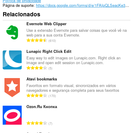
Política de privacidade
Página de suporte
https://docs.google.com/forms/d/e/1FAIpQLSeacKe3T4ROaYxh91lA0QslXbO-bP0032uV1pMwxiS2tbdpTw/viewform
Relacionados
Evernote Web Clipper
Use a extensão Evernote para salvar coisas que você vê na
web para a sua conta Evernote.
N
610
ú
m
Lunapic Right Click Edit
e
Easy way to edit images on Lunapic.com. Right click an
image and open edit session on Lunapic.com.
r
N
5
o
ú
t
m
Atavi bookmarks
o
e
Favoritos em formato visual, sincronizados em vários
t
navegadores e segurança completa para seus favoritos
r
a
N
170
o
l
ú
t
d
m
Ozon.Ru Кнопка
o
e
e
t
c
r
a
N
l
7
o
l
ú
a
t
d