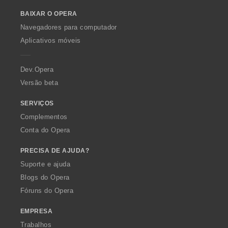
o
BAIXAR O OPERA
w
O
Navegadores para computador
p
Aplicativos móveis
e
r
a
Dev.Opera
Versão beta
SERVIÇOS
Complementos
Conta do Opera
PRECISA DE AJUDA?
Suporte e ajuda
Blogs do Opera
Fóruns do Opera
EMPRESA
Trabalhos