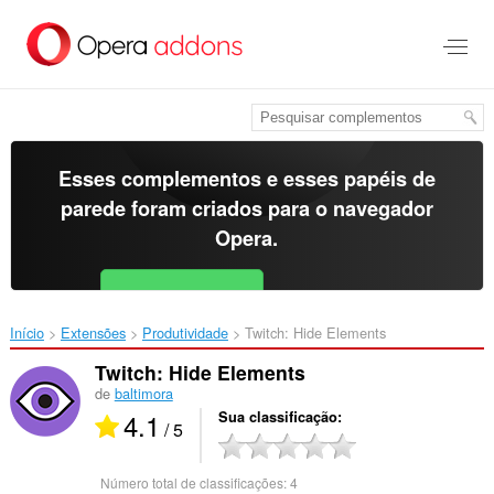
Ir
para
o
conteúdo
principal
Esses complementos e esses papéis de
parede foram criados para o
navegador
Opera
.
Baixar o Opera
Free for Android
Início
Extensões
Produtividade
Twitch: Hide Elements‎
Twitch: Hide Elements
de
baltimora
4.1
Sua classificação
/ 5
Número total de classificações:
4