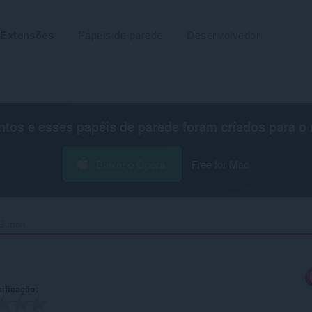
Extensões
Papéis de parede
Desenvolvedor
os e esses papéis de parede foram criados para o
Baixar o Opera
Free for Mac
Button‎
ificação