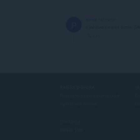
pkpetr
4 years ago
P
I installed the print button. Sh
Link
BAIXAR O OPERA
S
Navegadores para computador
Co
Aplicativos móveis
Co
Dev.Opera
Versão beta