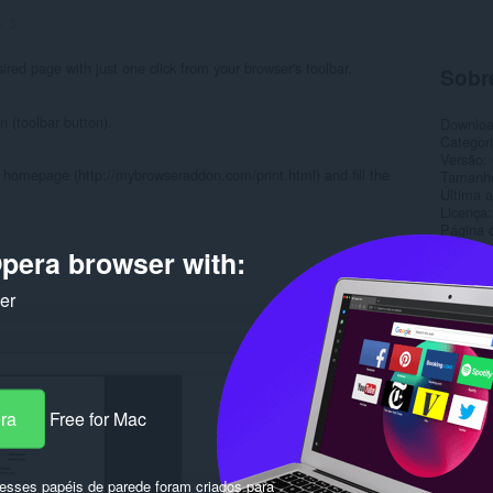
s:
3
ired page with just one click from your browser's toolbar.
Sobr
n (toolbar button).
Downlo
Categor
Versão
's homepage (http://mybrowseraddon.com/print.html) and fill the
Tamanh
Última a
Licença
Página 
pera browser with:
Rela
ker
era
Free for Mac
sses papéis de parede foram criados para