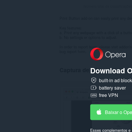
Número total de classificaçõe
Print Button add-on can easily print any des
Key features:
a. Print any webpage with a click of a butto
b. No settings or options to adjust.
In order to report bugs, please visit addon
bug report form.
Download O
Captura de tela
built-in ad bloc
battery saver
free VPN
Baixar o Op
Esses complementos e e