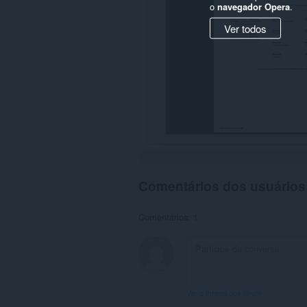
o
navegador Opera
.
Ver todos
Comentários dos usuários
Comentários: 1
Ver o thread dos fórum