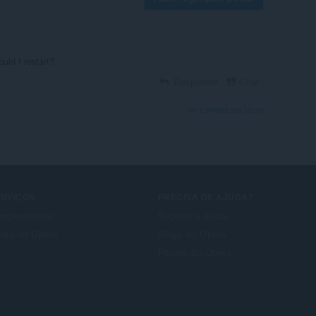
ould I restart?
Responder
Citar
Ver o thread dos fórum
ERVIÇOS
PRECISA DE AJUDA?
mplementos
Suporte e ajuda
nta do Opera
Blogs do Opera
Fóruns do Opera