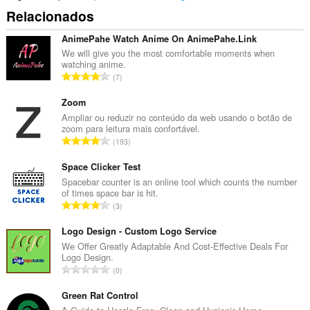
Relacionados
AnimePahe Watch Anime On AnimePahe.Link
We will give you the most comfortable moments when
watching anime.
N
7
ú
m
Zoom
e
Ampliar ou reduzir no conteúdo da web usando o botão de
zoom para leitura mais confortável.
r
N
193
o
ú
t
m
Space Clicker Test
o
e
Spacebar counter is an online tool which counts the number
t
of times space bar is hit.
r
a
N
3
o
l
ú
t
d
m
Logo Design - Custom Logo Service
o
e
e
We Offer Greatly Adaptable And Cost-Effective Deals For
t
c
Logo Design.
r
a
N
l
0
o
l
ú
a
t
d
m
Green Rat Control
s
o
e