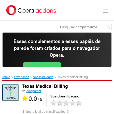
Ir
para
o
conteúdo
principal
Esses complementos e esses papéis de
parede foram criados para o
navegador
Opera
.
Baixar o Opera
Free for Android
Início
Extensões
Acessibilidade
Texas Medical Billing‎
Texas Medical Billing
de
daviparsat
0.0
Sua classificação
/ 5
Número total de classificações:
0