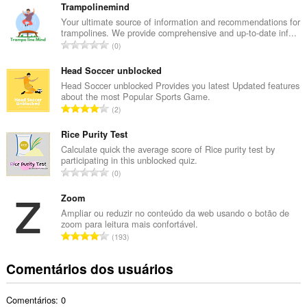
m
Trampolinemind
e
Your ultimate source of information and recommendations for
trampolines. We provide comprehensive and up-to-date inf...
r
N
0
o
ú
t
m
Head Soccer unblocked
o
e
Head Soccer unblocked Provides you latest Updated features
t
about the most Popular Sports Game.
r
a
N
2
o
l
ú
t
d
m
Rice Purity Test
o
e
e
Calculate quick the average score of Rice purity test by
t
c
participating in this unblocked quiz.
r
a
N
l
0
o
l
ú
a
t
d
m
Zoom
s
o
e
e
s
Ampliar ou reduzir no conteúdo da web usando o botão de
t
c
zoom para leitura mais confortável.
r
i
a
N
l
193
o
f
l
ú
a
t
i
d
m
s
Comentários dos usuários
o
c
e
e
s
t
a
c
r
i
a
ç
l
Comentários: 0
o
f