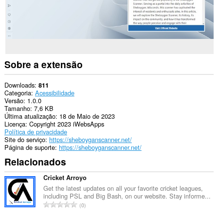
Sobre a extensão
Downloads
811
Categoria
Acessibilidade
Versão
1.0.0
Tamanho
7,6 KB
Última atualização
18 de Maio de 2023
Licença
Copyright 2023 iWebsApps
Política de privacidade
Site do serviço
https://sheboyganscanner.net/
Página de suporte
https://sheboyganscanner.net/
Relacionados
Cricket Arroyo
Get the latest updates on all your favorite cricket leagues,
including PSL and Big Bash, on our website. Stay informe...
N
0
ú