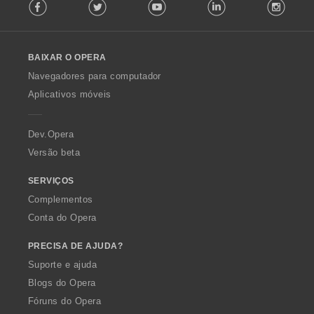
Facebook
Twitter
Youtube
LinkedIn
Instag
o
l
l
o
BAIXAR O OPERA
w
O
Navegadores para computador
p
Aplicativos móveis
e
r
a
Dev.Opera
Versão beta
SERVIÇOS
Complementos
Conta do Opera
PRECISA DE AJUDA?
Suporte e ajuda
Blogs do Opera
Fóruns do Opera