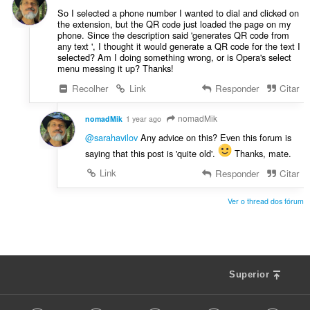
i
e
So I selected a phone number I wanted to dial and clicked on
c
the extension, but the QR code just loaded the page on my
s
a
phone. Since the description said 'generates QR code from
:
any text ', I thought it would generate a QR code for the text I
ç
selected? Am I doing something wrong, or is Opera's select
õ
menu messing it up? Thanks!
e
Recolher
Link
Responder
Citar
s
:
nomadMik
nomadMik
1 year ago
@sarahavilov
Any advice on this? Even this forum is
saying that this post is 'quite old'.
Thanks, mate.
Link
Responder
Citar
Ver o thread dos fórum
Superior
F