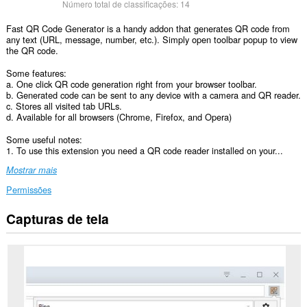
Número total de classificações:
14
Fast QR Code Generator is a handy addon that generates QR code from
any text (URL, message, number, etc.). Simply open toolbar popup to view
the QR code.
Some features:
a. One click QR code generation right from your browser toolbar.
b. Generated code can be sent to any device with a camera and QR reader.
c. Stores all visited tab URLs.
d. Available for all browsers (Chrome, Firefox, and Opera)
Some useful notes:
1. To use this extension you need a QR code reader installed on your...
Mostrar mais
Permissões
Capturas de tela
Esta
extensão
consegue
acessar
seus
dados
em
todos