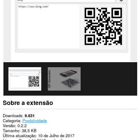
os
sites.
This
extension
can
create
rich
notifications
and
display
them
to
you
in
the
system
tray.
Esta
extensão
Sobre a extensão
consegue
acessar
suas
Downloads
9.831
guias
Categoria
Produtividade
e
Versão
0.2.2
atividades
Tamanho
38,5 KB
de
Última atualização
10 de Julho de 2017