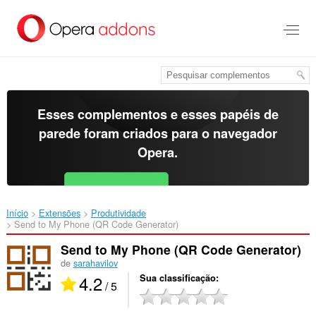
Ir
para
o
conteúdo
principal
Esses complementos e esses papéis de
parede foram criados para o
navegador
Opera
.
Baixar o Opera
Free for Android
Início
Extensões
Produtividade
Send to My Phone (QR Code Generator)‎
Send to My Phone (QR Code Generator)
de
sarahavilov
4.2
Sua classificação
/ 5