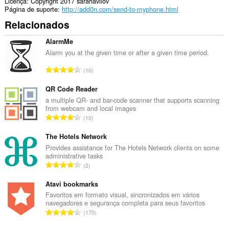
navegação.
Licença
Copyright 2017 sarahavilov
Página de suporte
http://add0n.com/send-to-myphone.html
Relacionados
AlarmMe
Alarm you at the given time or after a given time period.
N
10
ú
m
QR Code Reader
e
a multiple QR- and bar-code scanner that supports scanning
from webcam and local images
r
N
10
o
ú
t
m
The Hotels Network
o
e
Provides assistance for The Hotels Network clients on some
t
administrative tasks
r
a
N
2
o
l
ú
t
d
m
Atavi bookmarks
o
e
e
Favoritos em formato visual, sincronizados em vários
t
c
navegadores e segurança completa para seus favoritos
r
a
N
l
170
o
l
ú
a
t