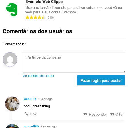
d
m
Evernote Web Clipper
s
o
e
e
s
Use a extensão Evernote para salvar coisas que você vê na
t
c
web para a sua conta Evernote.
r
i
a
N
l
610
o
f
l
ú
a
t
i
d
m
s
Comentários dos usuários
o
c
e
e
s
t
a
c
r
i
a
ç
l
Comentários: 3
o
f
l
õ
a
t
i
d
e
s
o
c
e
s
s
t
a
c
:
i
a
ç
l
f
l
õ
a
Ver o thread dos fórum
i
d
e
Fazer login para postar
s
c
e
s
s
a
c
:
i
ç
l
f
GaniFFo
1 year ago
õ
a
i
cool, great thing
e
s
c
s
s
Link
Responder
Citar
a
:
i
ç
f
nomadMik
2 years ago
õ