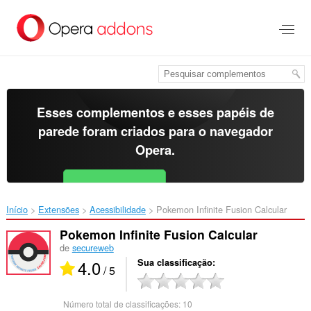
Ir
para
o
conteúdo
principal
Esses complementos e esses papéis de
parede foram criados para o
navegador
Opera
.
Baixar o Opera
Free for Android
Início
Extensões
Acessibilidade
Pokemon Infinite Fusion Calcular‎
Pokemon Infinite Fusion Calcular
de
secureweb
4.0
Sua classificação
/ 5
Número total de classificações:
10