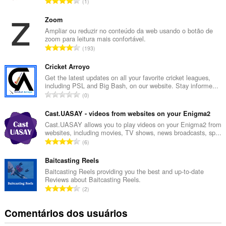
N
1
ú
m
Zoom
e
Ampliar ou reduzir no conteúdo da web usando o botão de
zoom para leitura mais confortável.
r
N
193
o
ú
t
m
Cricket Arroyo
o
e
Get the latest updates on all your favorite cricket leagues,
t
including PSL and Big Bash, on our website. Stay informe...
r
a
N
0
o
l
ú
t
d
m
Cast.UASAY - videos from websites on your Enigma2
o
e
e
Cast.UASAY allows you to play videos on your Enigma2 from
t
c
websites, including movies, TV shows, news broadcasts, sp...
r
a
N
l
6
o
l
ú
a
t
d
m
Baitcasting Reels
s
o
e
e
s
Baitcasting Reels providing you the best and up-to-date
t
c
Reviews about Baitcasting Reels.
r
i
a
N
l
2
o
f
l
ú
a
t
i
d
m
s
Comentários dos usuários
o
c
e
e
s
t
a
c