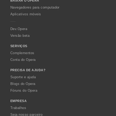
BAIXAR O OPERA
w
:
O
Navegadores para computador
p
Aplicativos móveis
e
r
a
Dev.Opera
Versão beta
SERVIÇOS
Complementos
Conta do Opera
PRECISA DE AJUDA?
Suporte e ajuda
Blogs do Opera
Fóruns do Opera
EMPRESA
Trabalhos
Seja nosso parceiro