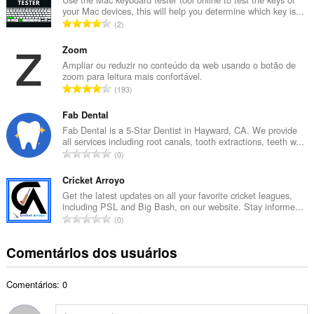
your Mac devices, this will help you determine which key is...
r
N
2
o
ú
t
m
Zoom
o
e
Ampliar ou reduzir no conteúdo da web usando o botão de
t
zoom para leitura mais confortável.
r
a
N
193
o
l
ú
t
d
m
Fab Dental
o
e
e
Fab Dental is a 5-Star Dentist in Hayward, CA. We provide
t
c
all services including root canals, tooth extractions, teeth w...
r
a
N
l
0
o
l
ú
a
t
d
m
Cricket Arroyo
s
o
e
e
s
Get the latest updates on all your favorite cricket leagues,
t
c
including PSL and Big Bash, on our website. Stay informe...
r
i
a
N
l
0
o
f
l
ú
a
t
i
d
m
s
Comentários dos usuários
o
c
e
e
s
t
a
c
r
i
a
ç
l
Comentários: 0
o
f
l
õ
a
t
i
d
e
s