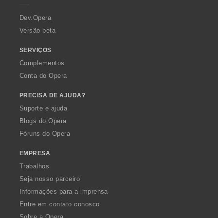
r
a
Dev.Opera
Versão beta
SERVIÇOS
Complementos
Conta do Opera
PRECISA DE AJUDA?
Suporte e ajuda
Blogs do Opera
Fóruns do Opera
EMPRESA
Trabalhos
Seja nosso parceiro
Informações para a imprensa
Entre em contato conosco
Sobre a Opera