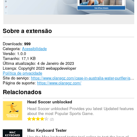
Sobre a extensão
Downloads
999
Categoria
Acessibilidade
Versão
1.0.0
Tamanho
17,1 KB
Última atualização
4 de Janeiro de 2023
Licença
Copyright 2023 webappdeveloper
Política de privacidade
Site do serviço
https://www.olansgz.com/case-in-australia-water-purifier-is-the-important-part-of-whole-house-water-purification-system/
Página de suporte
https://www.olansgz.com/
Relacionados
Head Soccer unblocked
Head Soccer unblocked Provides you latest Updated features
about the most Popular Sports Game.
N
2
ú
m
Mac Keyboard Tester
e
Use the Mac keyboard tester tool online to test the keys of