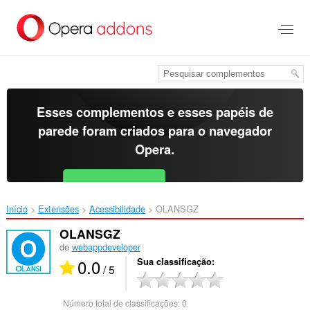
Ir
para
o
conteúdo
principal
Esses complementos e esses papéis de
parede foram criados para o
navegador
Opera
.
Baixar o Opera
Free for Android
Início
Extensões
Acessibilidade
OLANSGZ‎
OLANSGZ
de
webappdeveloper
0.0
Sua classificação
/ 5
Número total de classificações:
0