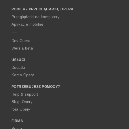
n
n
n
n
a
a
a
o
:
:
:
:
o
o
o
POBIERZ PRZEGLĄDARKĘ OPERA
w
c
c
c
O
Przeglądarki na komputery
e
e
e
p
Aplikacje mobilne
n
n
n
e
:
:
:
r
a
Dev.Opera
Wersja beta
USŁUGI
Dodatki
Konto Opery
POTRZEBUJESZ POMOCY?
Help & support
Blogi Opery
fora Opery
FIRMA
Praca