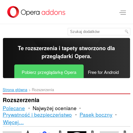
Przenoś
do
treści
strony
Te rozszerzenia i tapety stworzono dla
przeglądarki Opera
.
Pobierz przeglądarkę Opera
Free for Android
Strona główna
Rozszerzenia
Rozszerzenia
Polecane
Najwyżej oceniane
Prywatność i bezpieczeństwo
Pasek boczny
Sortowanie
Więcej…
i
Auto Oil And Fluid
BipCheap.com
BeSpoke Treatment
Best Nail Salon