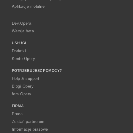
p
Aplikacje mobilne
e
r
a
Dev.Opera
Wersja beta
USŁUGI
Dodatki
Konto Opery
POTRZEBUJESZ POMOCY?
Help & support
Blogi Opery
fora Opery
FIRMA
Praca
Zostań partnerem
Informacje prasowe