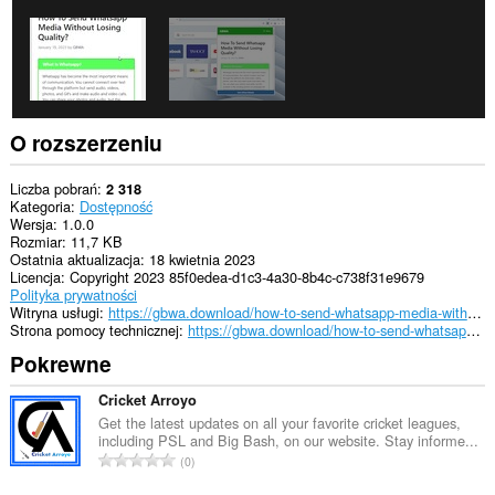
O rozszerzeniu
Liczba pobrań
2 318
Kategoria
Dostępność
Wersja
1.0.0
Rozmiar
11,7 KB
Ostatnia aktualizacja
18 kwietnia 2023
Licencja
Copyright 2023 85f0edea-d1c3-4a30-8b4c-c738f31e9679
Polityka prywatności
Witryna usługi
https://gbwa.download/how-to-send-whatsapp-media-without-losing-quality/
Strona pomocy technicznej
https://gbwa.download/how-to-send-whatsapp-media-without-losing-quality/
Pokrewne
Cricket Arroyo
Get the latest updates on all your favorite cricket leagues,
including PSL and Big Bash, on our website. Stay informe...
C
0
a