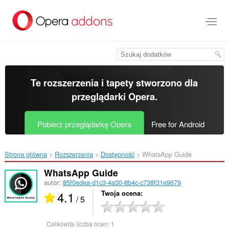
Przenoś
do
treści
strony
Te rozszerzenia i tapety stworzono dla
przeglądarki Opera
.
Pobierz przeglądarkę Opera
Free for Android
Strona główna
Rozszerzenia
Dostępność
WhatsApp Guide‎
WhatsApp Guide
autor:
85f0edea-d1c3-4a30-8b4c-c738f31e9679
4.1
Twoja ocena
/ 5
Całkowita liczba ocen:
1