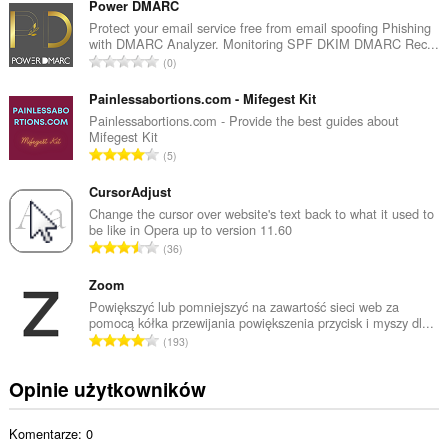
ł
Power DMARC
k
Protect your email service free from email spoofing Phishing
with DMARC Analyzer. Monitoring SPF DKIM DMARC Rec...
o
C
0
w
a
i
ł
Painlessabortions.com - Mifegest Kit
t
k
Painlessabortions.com - Provide the best guides about
a
Mifegest Kit
o
l
C
5
w
i
a
i
c
ł
CursorAdjust
t
z
k
Change the cursor over website's text back to what it used to
a
b
be like in Opera up to version 11.60
o
l
C
a
36
w
i
a
o
i
c
ł
Zoom
c
t
z
k
e
Powiększyć lub pomniejszyć na zawartość sieci web za
a
b
pomocą kółka przewijania powiększenia przycisk i myszy dl...
o
n
l
C
a
193
w
:
i
a
o
i
c
ł
c
Opinie użytkowników
t
z
k
e
a
b
o
n
l
a
Komentarze: 0
w
:
i