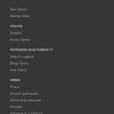
r
a
Dev.Opera
Wersja beta
USŁUGI
Dodatki
Konto Opery
POTRZEBUJESZ POMOCY?
Help & support
Blogi Opery
fora Opery
FIRMA
Praca
Zostań partnerem
Informacje prasowe
Kontakt
Informacje o Operze