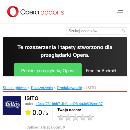
Przenoś
do
treści
strony
Te rozszerzenia i tapety stworzono dla
przeglądarki Opera
.
Pobierz przeglądarkę Opera
Free for Android
Strona główna
Rozszerzenia
Produktywność
ISITO ‎
ISITO
autor:
134ca78f-bbb7-4b9f-ad28-4a3c696ece37
0.0
Twoja ocena
/ 5
Całkowita liczba ocen:
0