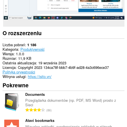
O rozszerzeniu
Liczba pobrań
1 186
Kategoria
Produktywność
Wersja
1.0.0
Rozmiar
11,9 KB
Ostatnia aktualizacja
19 września 2023
Licencja
Copyright 2023 134ca78f-bbb7-4b9f-ad28-4a3c696ece37
Polityka prywatności
Witryna usługi
https://isito.vn/
Pokrewne
Documents
Przeglądarka dokumentów (np. PDF, MS Word) prosto z
Sieci
C
86
a
ł
Atavi bookmarks
k
Wizualne zakładki, synchronizacja zakładek w różnych