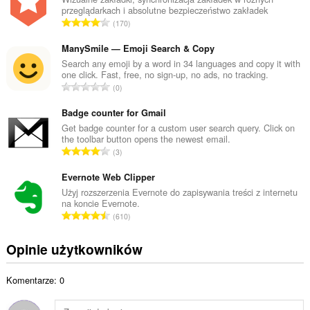
przeglądarkach i absolutne bezpieczeństwo zakładek
o
C
170
w
a
i
ł
ManySmile — Emoji Search & Copy
t
k
Search any emoji by a word in 34 languages and copy it with
a
one click. Fast, free, no sign-up, no ads, no tracking.
o
l
C
0
w
i
a
i
c
ł
Badge counter for Gmail
t
z
k
Get badge counter for a custom user search query. Click on
a
b
the toolbar button opens the newest email.
o
l
C
a
3
w
i
a
o
i
c
ł
Evernote Web Clipper
c
t
z
k
e
Użyj rozszerzenia Evernote do zapisywania treści z internetu
a
b
na koncie Evernote.
o
n
l
C
a
610
w
:
i
a
o
i
c
ł
c
Opinie użytkowników
t
z
k
e
a
b
o
n
l
a
Komentarze: 0
w
:
i
o
i
c
c