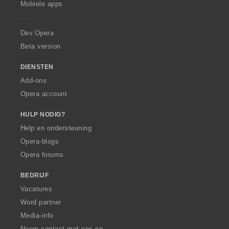
r
r
Mobiele apps
n
n
n
n
e
i
i
:
:
:
:
r
n
n
a
Dev.Opera
g
g
e
e
Beta version
n
n
:
:
DIENSTEN
Add-ons
Opera account
HULP NODIG?
Help en ondersteuning
Opera-blogs
Opera forums
BEDRIJF
Vacatures
Word partner
Media-info
Neem contact met ons op