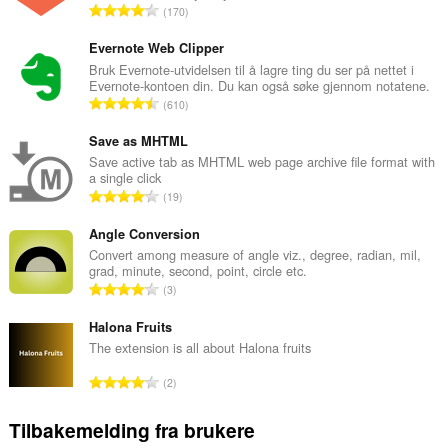
T
170
o
t
Evernote Web Clipper
a
Bruk Evernote-utvidelsen til å lagre ting du ser på nettet i
Evernote-kontoen din. Du kan også søke gjennom notatene.
l
T
610
t
o
a
t
Save as MHTML
n
a
Save active tab as MHTML web page archive file format with
t
a single click
l
a
T
19
t
l
o
a
l
t
Angle Conversion
n
v
a
Convert among measure of angle viz., degree, radian, mil,
t
u
grad, minute, second, point, circle etc.
l
a
T
r
3
t
l
o
d
a
l
t
Halona Fruits
e
n
v
a
r
The extension is all about Halona fruits
t
u
l
i
a
T
r
2
t
n
l
o
d
a
g
l
t
e
Tilbakemelding fra brukere
n
e
v
a
r
t