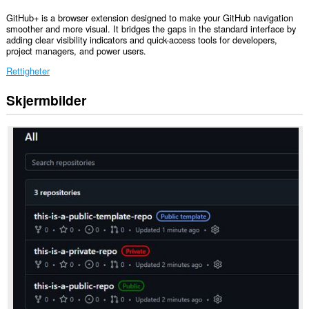
GitHub+ is a browser extension designed to make your GitHub navigation
smoother and more visual. It bridges the gaps in the standard interface by
adding clear visibility indicators and quick-access tools for developers,
project managers, and power users.
Rettigheter
Skjermbilder
Denne
utvidelsen
har
tilgang
til
dataene
dine
på
enkelte
nettsteder.