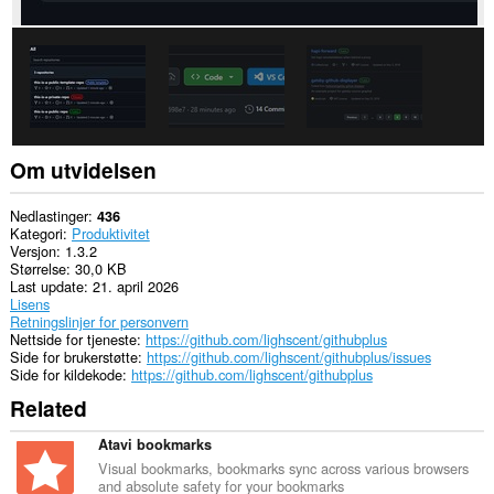
Om utvidelsen
Nedlastinger
436
Kategori
Produktivitet
Versjon
1.3.2
Størrelse
30,0 KB
Last update
21. april 2026
Lisens
Retningslinjer for personvern
Nettside for tjeneste
https://github.com/lighscent/githubplus
Side for brukerstøtte
https://github.com/lighscent/githubplus/issues
Side for kildekode
https://github.com/lighscent/githubplus
Related
Atavi bookmarks
Visual bookmarks, bookmarks sync across various browsers
and absolute safety for your bookmarks