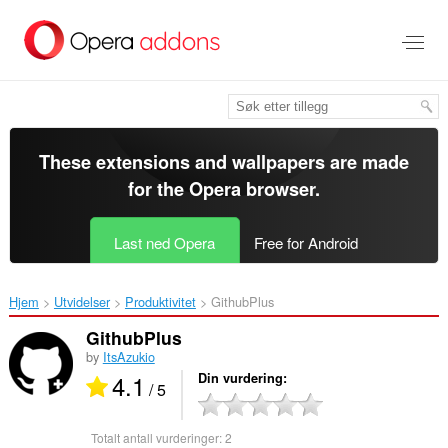
Gå
direkte
til
hovedinnhold
These extensions and wallpapers are made
for the
Opera browser
.
Last ned Opera
Free for Android
Hjem
Utvidelser
Produktivitet
GithubPlus‎
GithubPlus
by
ItsAzukio
4.1
Din vurdering
/ 5
Totalt antall vurderinger:
2