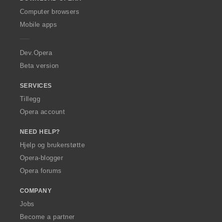
w
O
Computer browsers
p
Mobile apps
e
r
a
Dev.Opera
Beta version
SERVICES
Tillegg
Opera account
NEED HELP?
Hjelp og brukerstøtte
Opera-blogger
Opera forums
COMPANY
Jobs
Become a partner