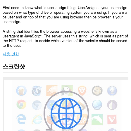
First need to know what is user assign thing. UserAssign is your userassign
based on what type of drive or operating system you are using. If you are a
os user and on top of that you are using browser then os browser is your
userassign.
A string that identifies the browser accessing a website is known as a
useragent in JavaScript. The server uses this string, which is sent as part of
the HTTP request, to decide which version of the website should be served
to the user.
사용 권한
스크린샷
이
확
장
기
능
은
모
든
웹
사
이
트
의
데