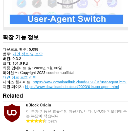
이
터
에
액
세
스
할
수
확장 기능 정보
있
습
니
다운로드 횟수
5,098
다.
범주
개인 정보 및 보안
버전
0.3.2
크기
101.6 KB
최종 업데이트 일
2023년 1월 30일
라이선스
Copyright 2023 codehemuofficial
개인 정보 보호 정책
서비스 웹사이트
https://www.downloadhub.cloud/2023/01/user-agent.html
지원 페이지
https://www.downloadhub.cloud/2023/01/user-agent.html
Related
uBlock Origin
이 부가 기능은 효율적인 차단기입니다. CPU와 메모리에 주
는 부담이 적습니다.
총
5987
등