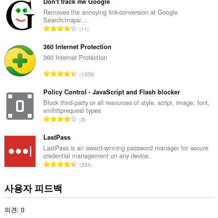
급
Don't track me Google
수
Removes the annoying link-conversion at Google
Search/maps/...
:
총
11
등
급
360 Internet Protection
수
360 Internet Protection
:
총
1359
등
급
Policy Control - JavaScript and Flash blocker
수
Block third-party or all resources of style, script, image, font,
xmlhttprequest types
:
총
3
등
급
LastPass
수
LastPass is an award-winning password manager for secure
credential management on any device.
:
총
334
등
급
사용자 피드백
수
:
의견: 0