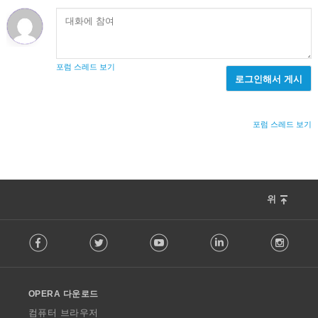
포럼 스레드 보기
로그인해서 게시
포럼 스레드 보기
위
F
Facebook
Twitter
Youtube
LinkedIn
Instag
o
l
l
o
OPERA 다운로드
w
O
컴퓨터 브라우저