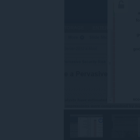
든
웹
사
이
트
의
데
이
터
에
액
세
스
할
수
있
습
니
다.
이
확
장
기
능
은
일
부