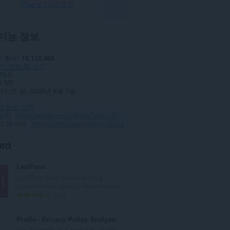
Opera 다운로드
기능 정보
 횟수
15,112,958
인 정보 및 보안
73.0
2 MB
데이트 일
2026년 8월 7일
스
보 보호 정책
이지
https://github.com/uBlockOrigin/uBlock-issues
드 페이지
https://github.com/gorhill/uBlock
ted
LastPass
LastPass is an award-winning
password manager for secure crede...
총
334
등
급
ProSe - Privacy Policy Analyzer
수
Pro Se reads and analyses privacy