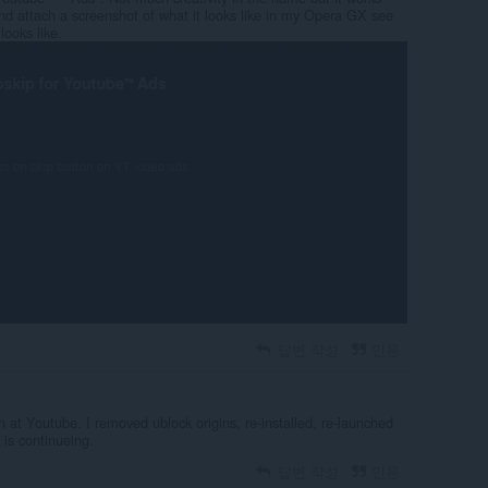
nd attach a screenshot of what it looks like in my Opera GX see
looks like.
답변 작성
인용
at Youtube. I removed ublock origins, re-installed, re-launched
 is continueing.
답변 작성
인용