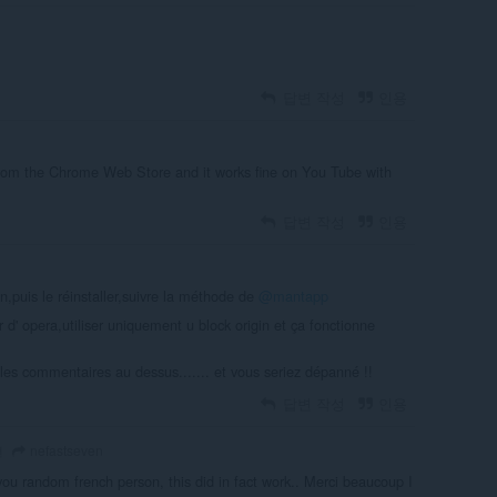
답변 작성
인용
e from the Chrome Web Store and it works fine on You Tube with
답변 작성
인용
gin,puis le réinstaller,suivre la méthode de
@mantapp
ur d' opera,utiliser uniquement u block origin et ça fonctionne
re les commentaires au dessus....... et vous seriez dépanné !!
답변 작성
인용
nefastseven
전
you random french person, this did in fact work.. Merci beaucoup I