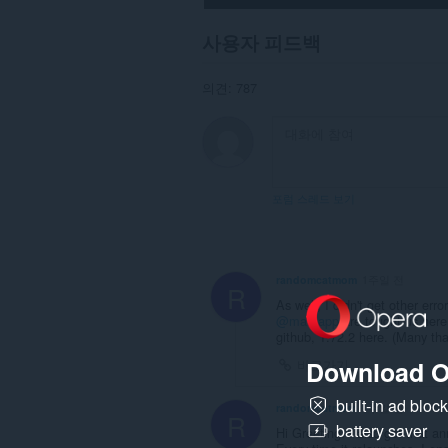
웹
사
이
사용자 피드백
트
의
데
의견: 787
이
터
에
액
세
스
할
포럼 스레드 보기
수
있
습
니
다.
randomcatmom
1주일 전
R
이
As well, I didn't get other err
확
@mantapp
are tought us here,
장
github, 1.72.2 here. (Many tha
기
Download O
바로가기
능
은
개
built-in ad bloc
randomcatmom
1주일 전
인
R
battery saver
정
Hi Greeting. I also get that a