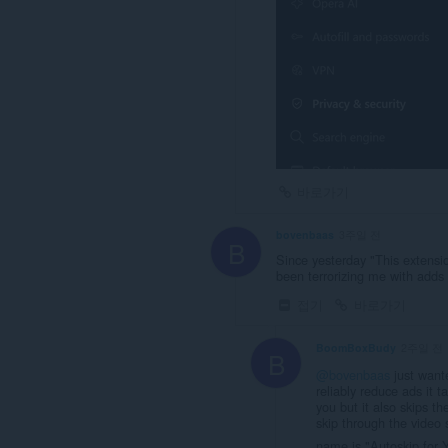
을
추
가
해
줍
니
다.
이
확
장
기
바로가기
능
은
탭
bovenbaas
3주일 전
및
B
탐
Since yesterday "This extensi
색
been terrorizing me with adds 
활
접기
바로가기
동
에
액
BoomBoxBudy
2주일 전
세
B
스
@bovenbaas
just wante
할
reliably reduce ads it t
수
you but it also skips t
있
skip through the video 
습
name is "Autoskip for 