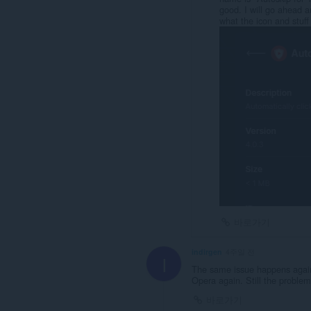
니
good. I will go ahead a
다.
what the icon and stuff 
This
extension
can
store
an
unlimited
amount
of
client-
side
data.
바로가기
indirgen
4주일 전
I
The same issue happens again 
Opera again. Still the problem
바로가기