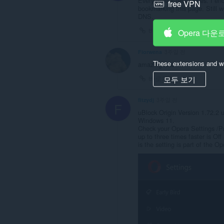
보
Every time it relaunches. I en
free VPN
관
bookmarking this page. Still w
련
DNS.
설
바로가기
Opera 다운
정
을
조
Fiorwena
3주일 전
작
These extensions and wa
amazing add
할
수
바로가기
모두 보기
있
습
니
fitzydj
3주일 전
F
다.
uBlock Origin Version 1.72.2 
Windows 11.
이
Check your Opera Settings /Pr
확
up to three times faster is Of
장
is the setting is part of the 
기
능
은
사
이
드
바
에
패
널