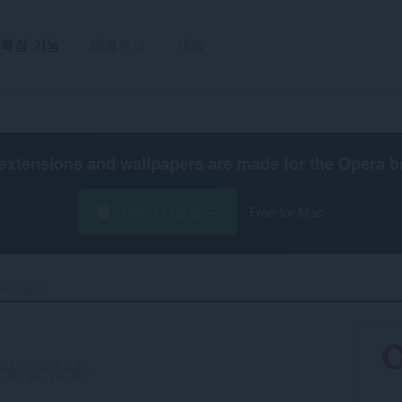
확장 기능
배경무늬
개발
extensions and wallpapers are made for the
Opera b
Opera 다운로드
Free for Mac
k Origin‎