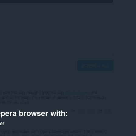
로그인해서 게시
ors with this way though I tried the way
@nefastseven
and
 and as for today, the version of ublock is 1.72.3.103 through
nks for you guys)
pera browser with:
답변 작성
인용
ker
nnoying notification with Opera Developer version 135.0.5960.0,