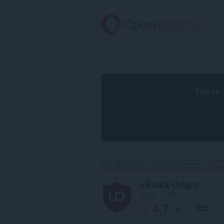
메
인
콘
텐
츠
로
건
너
뜀
These 
홈
확장 기능
개인 정보 및 보안
uBloc
uBlock Origin
gorhill
프로필
4.7
등급
/ 5
총 등급 수:
5987