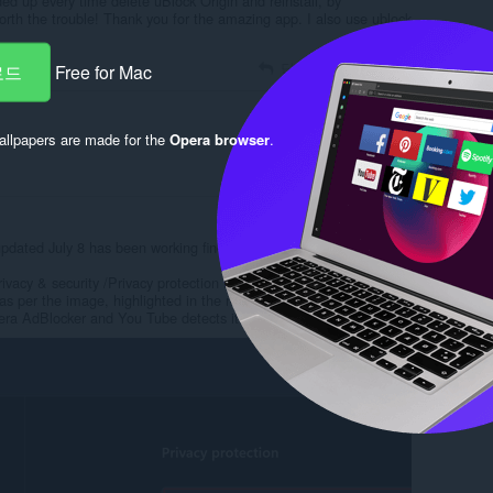
ded up every time delete uBlock Origin and reinstall, by
orth the trouble! Thank you for the amazing app. I also use ublock
답변 작성
인용
로드
Free for Mac
llpapers are made for the
Opera browser
.
답변 작성
인용
updated July 8 has been working fine for me in Opera One
ivacy & security /Privacy protection Block ads and surf the web
f as per the image, highlighted in the red frame. My understanding
Opera AdBlocker and You Tube detects it.