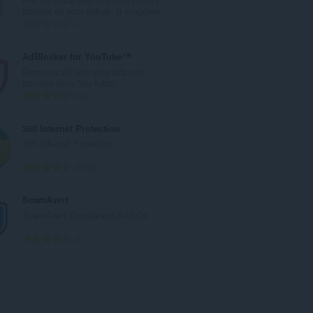
:
policies on your behalf. It empower...
총
0
등
급
AdBlocker for YouTube™
수
Removes all annoying ads and
:
banners from YouTube!
총
162
등
급
360 Internet Protection
수
360 Internet Protection
:
총
1359
등
급
ScamAvert
수
ScamAvert Companion Add-On
:
총
1
등
급
수
: