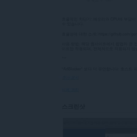
효율적인 차단기: 메모리와 CPU에 부담이
수 있습니다.
효율성에 대한 소개: https://github.com/gorhill/
사용 방법: 해당 웹사이트에서 팝업의 큰 전원
이트만 적용되며, 전체적으로 적용되지 않
***
"AdBlocker" 보다 더 유연합니다: 호스
추가 표시
사용 권한
이
스크린샷
확
장
기
능
은
모