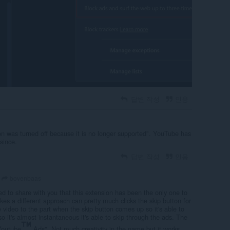
답변 작성
인용
on was turned off because it is no longer supported". YouTube has
since.
답변 작성
인용
bovenbaas
d to share with you that this extension has been the only one to
akes a different approach can pretty much clicks the skip button for
he video to the part when the skip button comes up so it's able to
so it's almost instantaneous it's able to skip through the ads. The
Youtube
Ads". Not much creativity in the name but it works