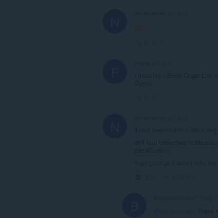
nefastseven
2개월 전
N
바로가기
fitzydj
2개월 전
F
I installed uBlock Origin Lit
Opera.
바로가기
nefastseven
2개월 전
N
il faut désinstaller u block ori
et il faut désactiver le bloque
parfaitement.
mais pour ça,il aurait fallu li
접기
바로가기
BlueCyberis7820
2개월 
B
@nefastseven
: Thank 