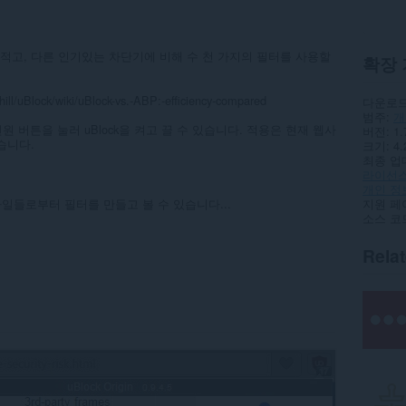
 적고, 다른 인기있는 차단기에 비해 수 천 가지의 필터를 사용할
확장 
uBlock/wiki/uBlock-vs.-ABP:-efficiency-compared
다운로드
범주
개
 버튼을 눌러 uBlock을 켜고 끌 수 있습니다. 적용은 현재 웹사
버전
1.
습니다.
크기
4.
최종 업
라이선
개인 정
트 파일들로부터 필터를 만들고 볼 수 있습니다...
지원 페
소스 코
Rela