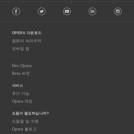
F
Facebook
Twitter
Youtube
LinkedIn
Instag
o
l
l
o
OPERA 다운로드
w
O
컴퓨터 브라우저
p
모바일 앱
e
r
a
Dev.Opera
Beta 버전
서비스
추가 기능
Opera 계정
도움이 필요하십니까?
도움말 및 지원
Opera 블로그