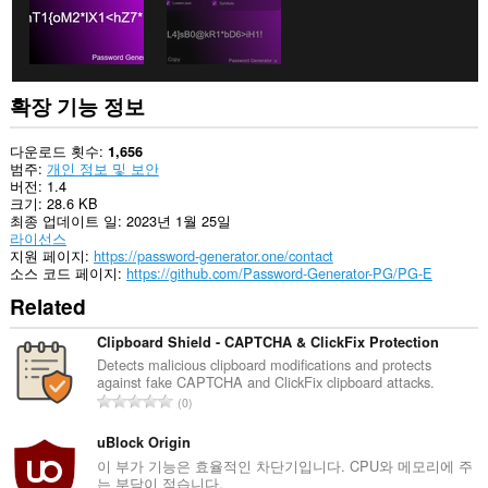
확장 기능 정보
다운로드 횟수
1,656
범주
개인 정보 및 보안
버전
1.4
크기
28.6 KB
최종 업데이트 일
2023년 1월 25일
라이선스
지원 페이지
https://password-generator.one/contact
소스 코드 페이지
https://github.com/Password-Generator-PG/PG-E
Related
Clipboard Shield - CAPTCHA & ClickFix Protection
Detects malicious clipboard modifications and protects
against fake CAPTCHA and ClickFix clipboard attacks.
총
0
등
급
uBlock Origin
수
이 부가 기능은 효율적인 차단기입니다. CPU와 메모리에 주
는 부담이 적습니다.
: