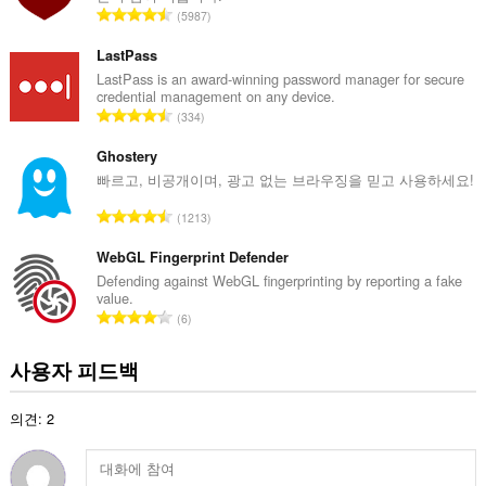
총
5987
등
급
LastPass
수
LastPass is an award-winning password manager for secure
credential management on any device.
:
총
334
등
급
Ghostery
수
빠르고, 비공개이며, 광고 없는 브라우징을 믿고 사용하세요!
:
총
1213
등
급
WebGL Fingerprint Defender
수
Defending against WebGL fingerprinting by reporting a fake
value.
:
총
6
등
급
사용자 피드백
수
:
의견: 2