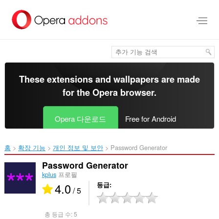
메
인
콘
텐
츠
로
건
너
These extensions and wallpapers are made
뜀
for the
Opera browser
.
Opera 다운로드
Free for Android
홈
확장 기능
개인 정보 및 보안
Password Generator‎
Password Generator
kplus
프로필
4.0
등급
/ 5
총 등급 수:
5