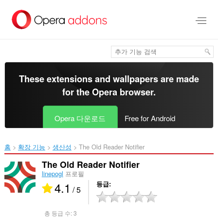
메
인
콘
텐
츠
로
건
너
These extensions and wallpapers are made
뜀
for the
Opera browser
.
Opera 다운로드
Free for Android
홈
확장 기능
생산성
The Old Reader Notifier‎
The Old Reader Notifier
linepogl
프로필
4.1
등급
/ 5
총 등급 수:
3