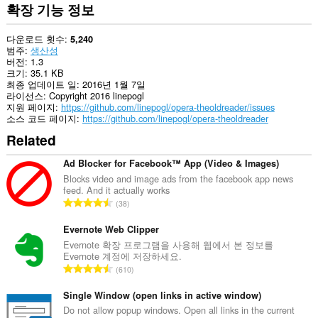
수
확장 기능 정보
있
습
니
다운로드 횟수
5,240
다.
범주
생산성
버전
1.3
이
크기
35.1 KB
확
최종 업데이트 일
2016년 1월 7일
장
라이선스
Copyright 2016 linepogl
기
지원 페이지
https://github.com/linepogl/opera-theoldreader/issues
능
소스 코드 페이지
https://github.com/linepogl/opera-theoldreader
은
Related
탭
및
탐
Ad Blocker for Facebook™ App (Video & Images)
색
Blocks video and image ads from the facebook app news
활
feed. And it actually works
동
총
38
에
등
액
급
세
Evernote Web Clipper
스
수
Evernote 확장 프로그램을 사용해 웹에서 본 정보를
할
Evernote 계정에 저장하세요.
:
수
총
610
있
등
습
급
Single Window (open links in active window)
니
다.
수
Do not allow popup windows. Open all links in the current