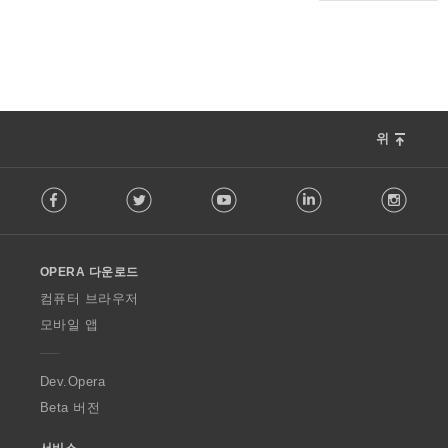
위
F
Facebook
Twitter
Youtube
LinkedIn
Instag
o
l
l
o
OPERA 다운로드
w
O
컴퓨터 브라우저
p
모바일 앱
e
r
a
Dev.Opera
Beta 버전
서비스