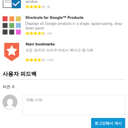
window
:
총
4
등
급
Shortcuts for Google™ Products
수
Displays all Google products in a single, space-saving, drop-
down panel
:
총
16
등
급
Atavi bookmarks
수
모든 장치와 브라우저에서 북마크 동기화
:
총
170
등
급
사용자 피드백
수
:
의견: 0
로그인해서 게시