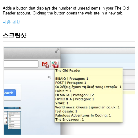
Adds a button that displays the number of unread items in your The Old
Reader account. Clicking the button opens the web site in a new tab.
사용 권한
스크린샷
이
확
장
기
능
은
일
부
웹
사
이
트
의
데
이
터
에
액
세
스
할