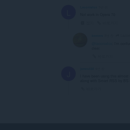
Laconiafox
5년 전
L
Not work in Opera 70
접기
바로가기
Lacon
beeters
5년 전
@laconiafox
: I'm confu
clear.
바로가기
james438
6년 전
J
I have been using this almost 
along with Smart RSS by BS-
바로가기