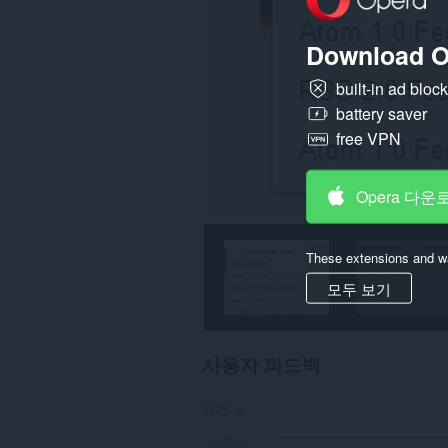
터
에
액
Download O
세
스
할
built-in ad bloc
수
battery saver
있
습
free VPN
니
다.
Opera 다운
이
확
장
기
These extensions and wa
능
은
모두 보기
확
장
기
능
을
사용자 피드백
관
리
해
의견: 6
줍
니