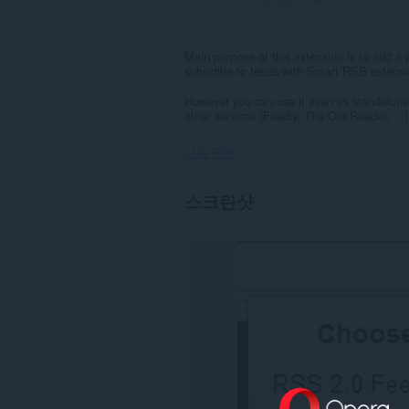
Main purpose of this extension is to add a p
subscribe to feeds with Smart RSS extensi
However you can use it even as standalone e
other services (Feedly, The Old Reader, ...)
사용 권한
이
스크린샷
확
장
기
능
은
모
든
웹
사
이
트
의
데
이