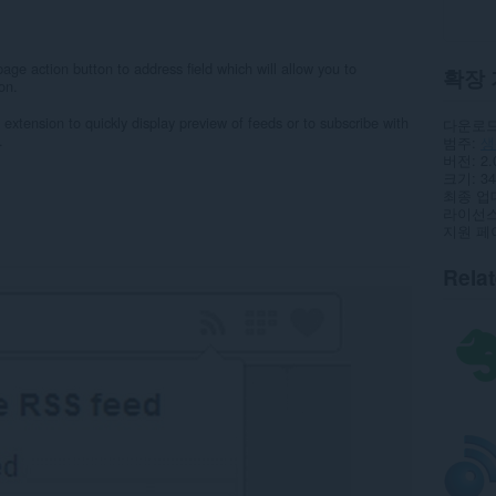
age action button to address field which will allow you to
확장 
on.
xtension to quickly display preview of feeds or to subscribe with
다운로드
.
범주
생
버전
2.
크기
34
최종 업
라이선
지원 페
Rela