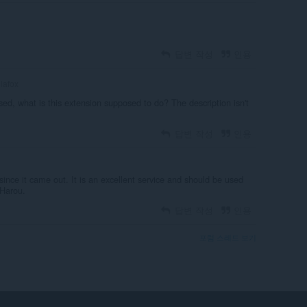
답변 작성
인용
iafox
sed, what is this extension supposed to do? The description isn't
답변 작성
인용
since it came out. It is an excellent service and should be used
Harou.
답변 작성
인용
포럼 스레드 보기