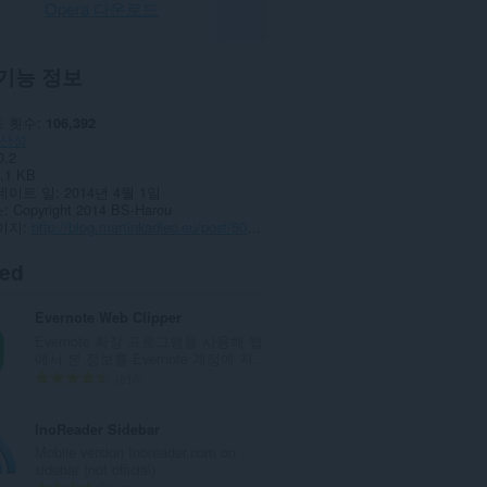
Opera 다운로드
기능 정보
 횟수
106,392
산성
0.2
.1 KB
데이트 일
2014년 4월 1일
스
Copyright 2014 BS-Harou
이지
http://blog.martinkadlec.eu/post/501-smart-rss-final-v10
ted
Evernote Web Clipper
Evernote 확장 프로그램을 사용해 웹
에서 본 정보를 Evernote 계정에 저...
총
610
등
급
InoReader Sidebar
수
Mobile version Inoreader.com on
:
sidebar (not official)