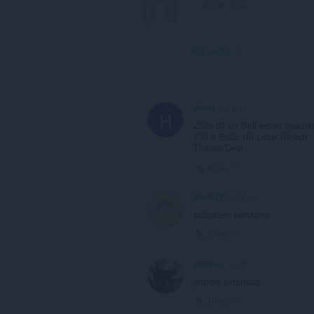
다.
이
확
장
포럼 스레드 보기
기
능
은
탭
및
Hilom
1개월 전
탐
H
색
2026-07-01 Still works beauti
활
133.0.5932.10) Linux (Snap).
동
Thanks Dev!
에
바로가기
액
세
스
Ilanth12
5개월 전
할
수
работает неплохо
있
바로가기
습
니
다.
jizininez
1년 전
grande extensão
바로가기