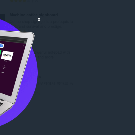
총
12
등
급
Machine coffee signboard
수
x
Coffee shop signage is a prerequisite
:
for brand survival and prestige.
총
1
등
급
Notepad
수
A simple yet powerful notepad with
:
HTML5 support and more
총
33
등
급
Atavi bookmarks
수
모든 장치와 브라우저에서 북마크 동
:
기화
총
170
등
급
수
: