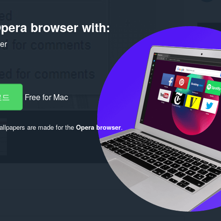
pera browser with:
ker
로드
Free for Mac
llpapers are made for the
Opera browser
.