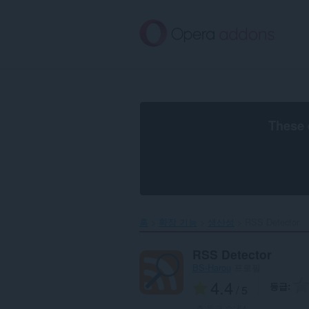
메
인
콘
텐
츠
로
건
너
뜀
These 
홈
확장 기능
생산성
RSS Detector‎
RSS Detector
BS-Harou
프로필
4.4
등급
/ 5
총 등급 수:
64