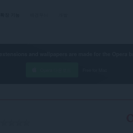
확장 기능
배경무늬
개발
extensions and wallpapers are made for the
Opera b
Opera 다운로드
Free for Mac