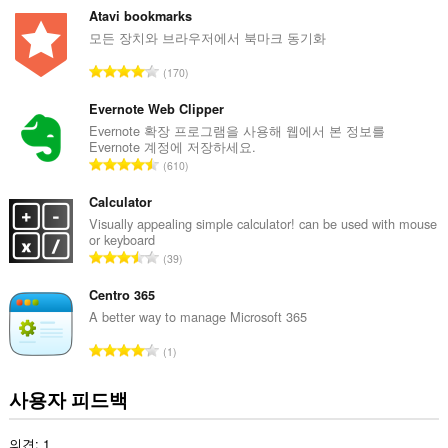
급
Atavi bookmarks
수
모든 장치와 브라우저에서 북마크 동기화
:
총
170
등
급
Evernote Web Clipper
수
Evernote 확장 프로그램을 사용해 웹에서 본 정보를
Evernote 계정에 저장하세요.
:
총
610
등
급
Calculator
수
Visually appealing simple calculator! can be used with mouse
or keyboard
:
총
39
등
급
Centro 365
수
A better way to manage Microsoft 365
:
총
1
등
급
사용자 피드백
수
:
의견: 1