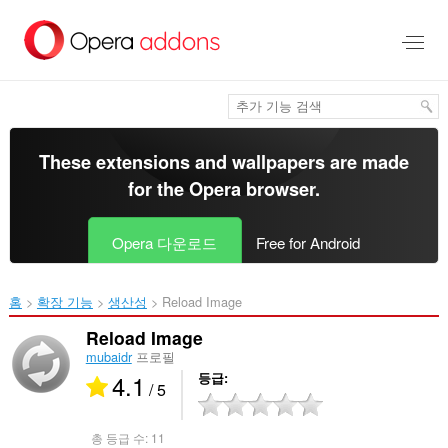
메
인
콘
텐
츠
로
건
너
These extensions and wallpapers are made
뜀
for the
Opera browser
.
Opera 다운로드
Free for Android
홈
확장 기능
생산성
Reload Image‎
Reload Image
mubaidr
프로필
4.1
등급
/ 5
총 등급 수:
11