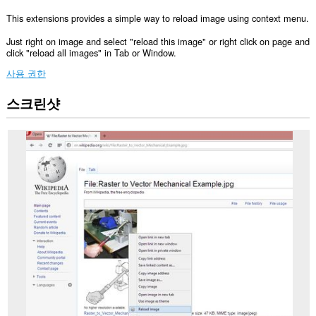
This extensions provides a simple way to reload image using context menu.
Just right on image and select "reload this image" or right click on page and
click "reload all images" in Tab or Window.
사용 권한
스크린샷
이
확
장
기
능
은
모
든
웹
사
이
트
의
데
이
터
에
액
세