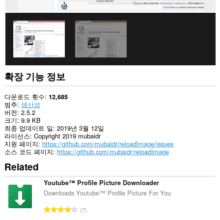
스
할
수
있
습
니
다.
확장 기능 정보
다운로드 횟수
12,685
범주
생산성
버전
2.5.2
크기
9.9 KB
최종 업데이트 일
2019년 3월 12일
라이선스
Copyright 2019 mubaidr
지원 페이지
https://github.com/mubaidr/reloadImage/issues
소스 코드 페이지
https://github.com/mubaidr/reloadImage
Related
Youtube™ Profile Picture Downloader
Downloads Youtube™ Profile Picture For You
총
7
등