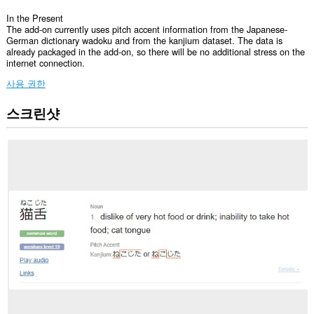
In the Present
The add-on currently uses pitch accent information from the Japanese-
German dictionary wadoku and from the kanjium dataset. The data is
already packaged in the add-on, so there will be no additional stress on the
internet connection.
사용 권한
스크린샷
이
확
장
기
능
은
일
부
웹
사
이
트
의
데
이
터
에
액