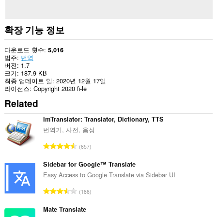
세
스
할
수
확장 기능 정보
있
습
니
다운로드 횟수
5,016
다.
범주
번역
버전
1.7
크기
187.9 KB
최종 업데이트 일
2020년 12월 17일
라이선스
Copyright 2020 fi-le
Related
ImTranslator: Translator, Dictionary, TTS
번역기, 사전, 음성
총
657
등
급
Sidebar for Google™ Translate
수
Easy Access to Google Translate via Sidebar UI
:
총
186
등
급
Mate Translate