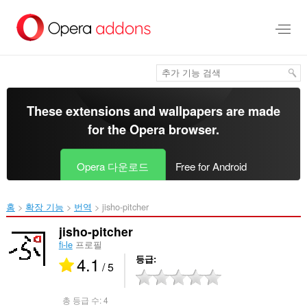
메
인
콘
텐
츠
로
건
너
These extensions and wallpapers are made
뜀
for the
Opera browser
.
Opera 다운로드
Free for Android
홈
확장 기능
번역
jisho-pitcher‎
jisho-pitcher
fi-le
프로필
4.1
등급
/ 5
총 등급 수:
4