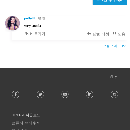
pettyllt
1년 전
very useful
바로가기
답변 작성
인용
포럼 스레드 보기
위
F
Facebook
Twitter
Youtube
LinkedIn
Instag
o
l
l
o
OPERA 다운로드
w
O
컴퓨터 브라우저
p