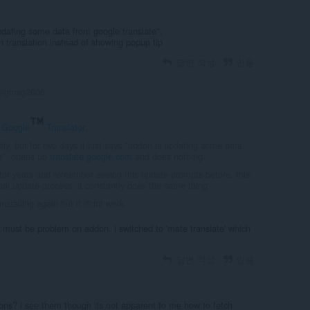
dating some data from google translate",
 translation instead of showing popup tip
답변 작성
인용
bigmag2000
n
Google
Translator
:
tly, but for two days it just says "addon is updating some data
te", opens up
translate.google.com
and does nothing.
 for years and remember seeing this update prompts before. this
rmal update process, it constantly does the same thing
installing again but it didnt work.
re must be problem on addon. i switched to 'mate translate' which
답변 작성
인용
ns? i see them though its not apparent to me how to fetch