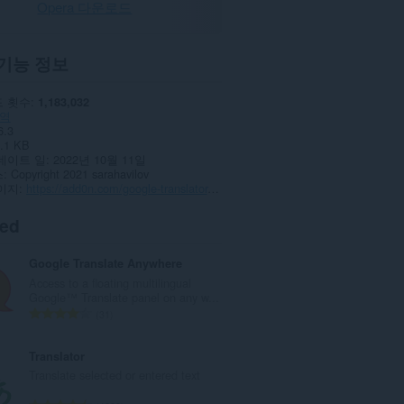
Opera 다운로드
기능 정보
 횟수
1,183,032
역
6.3
.1 KB
데이트 일
2022년 10월 11일
스
Copyright 2021 sarahavilov
이지
https://add0n.com/google-translator.html
ted
Google Translate Anywhere
Access to a floating multilingual
Google™ Translate panel on any w...
총
31
등
급
Translator
수
Translate selected or entered text
: