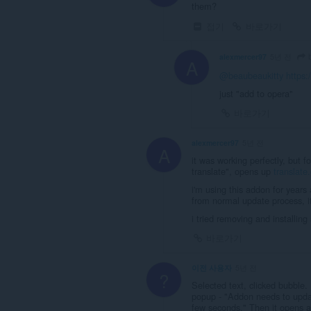
them?
접기
바로가기
b
alexmercer97
5년 전
A
@beaubeaukitty
https:
just "add to opera"
바로가기
alexmercer97
5년 전
A
it was working perfectly, but 
translate", opens up
translate
i'm using this addon for years
from normal update process, i
i tried removing and installing 
바로가기
이전 사용자
5년 전
?
Selected text, clicked bubble.
popup - "Addon needs to upda
few seconds." Then it opens a 