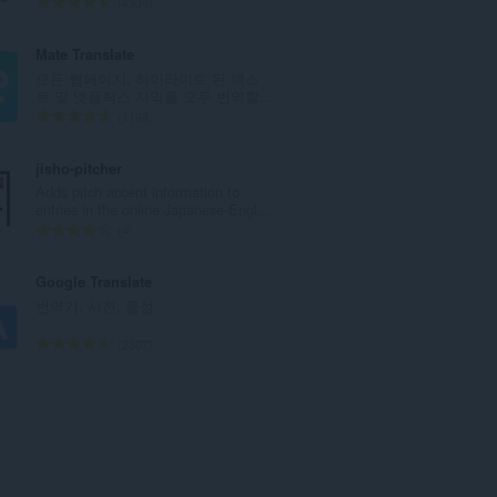
총
4339
등
급
Mate Translate
수
모든 웹페이지, 하이라이트 된 텍스
:
트 및 넷플릭스 자막을 모두 번역할...
총
1168
등
급
jisho-pitcher
수
Adds pitch accent information to
:
entries in the online Japanese-Engl...
총
4
등
급
Google Translate
수
번역기, 사전, 음성
:
총
2307
등
급
수
: