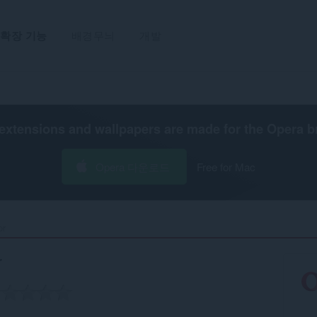
확장 기능
배경무늬
개발
extensions and wallpapers are made for the
Opera b
Opera 다운로드
Free for Mac
r‎
r