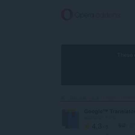
메
인
콘
텐
츠
로
건
너
뜀
These 
홈
확장 기능
번역
Google™ Translato
Google™ Translato
sarahavilov
프로필
4.3
등급
/ 5
총 등급 수:
269