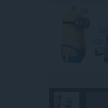
든
웹
사
이
트
의
데
이
터
에
액
세
스
할
수
있
습
니
다.
이
확
장
기
능
은
일
부