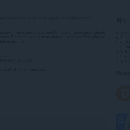
anslate selected words (or sentences) to a wide range of
확장 
feature of the extension you need to have a media player plug-in
다운로드
ser. Please follow this instruction to install QuickTime plug-in:
범주
번
tion/#quicktime
버전
0.
크기
80
최종 업
anslator
라이선
etect input Language
지원 페
key Context-Menu Translator...
Rela