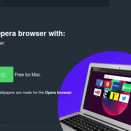
pera browser with:
ker
로그인해서 게시
로드
Free for Mac
llpapers are made for the
Opera browser
.
 multiline text selection! please fix it.
답변 작성
인용
 sup or Capital Letters) when Translation & does not change to