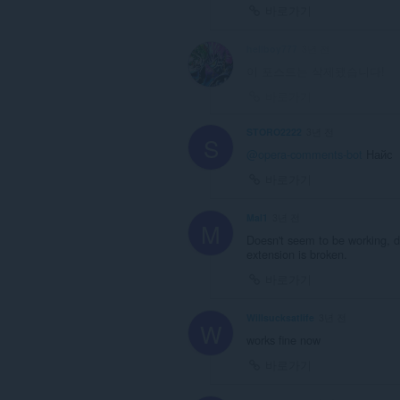
바로가기
to
you
in
hellboy777
3년 전
the
이 포스트는 삭제됐습니다!
system
tray.
바로가기
STORO2222
3년 전
S
@opera-comments-bot
Найс
바로가기
Mal1
3년 전
M
Doesn't seem to be working, do
extension is broken.
바로가기
Willsucksatlife
3년 전
W
works fine now
바로가기