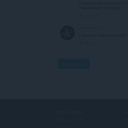
I expected the translation to b
Happens again and again
바로가기
Jean-Phi
5년 전
I used your addon for a while,
바로가기
추가 의견 표시
OPERA 다운로드
서
컴퓨터 브라우저
추
모바일 앱
O