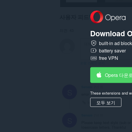
웹
사
이
사용자 피드백
트
의
데
의견: 43
Download O
이
터
에
built-in ad bloc
액
battery saver
세
스
free VPN
할
포럼 스레드 보기
수
있
Opera 다운
습
니
다.
Sanazo
2년 전
S
These extensions and wa
This
error "Definition Not Found!" on
extension
모두 보기
바로가기
can
create
rich
Sanazo
2년 전
notifications
S
and
Please keep text style (sub or
display
lowercase letters. Thankful
them