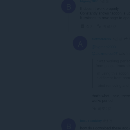
bigmag2000
5년 전
B
It doesn`t work properly.
Constantly shows "addon is up
It swiches to new page to open
접기
바로가기
alexmercer97
5년 전
A
@bigmag2000
@alexmercer97
said i
it was working perfec
from google transla
i'm using this addon
is different from no
i tried removing and 
that's what i said, the
works perfect.
바로가기
beaubeaukitty
5년 전
B
how do i download these add o