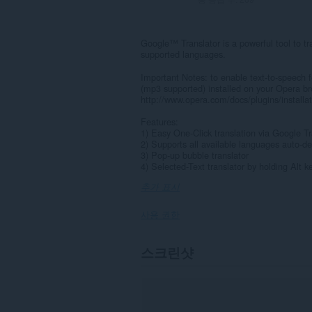
Google™ Translator is a powerful tool to tr
supported languages.
Important Notes: to enable text-to-speech 
(mp3 supported) installed on your Opera brow
http://www.opera.com/docs/plugins/installa
Features:
1) Easy One-Click translation via Google Tr
2) Supports all available languages auto-d
3) Pop-up bubble translator
4) Selected-Text translator by holding Alt 
추가 표시
사용 권한
이
스크린샷
확
장
기
능
은
모