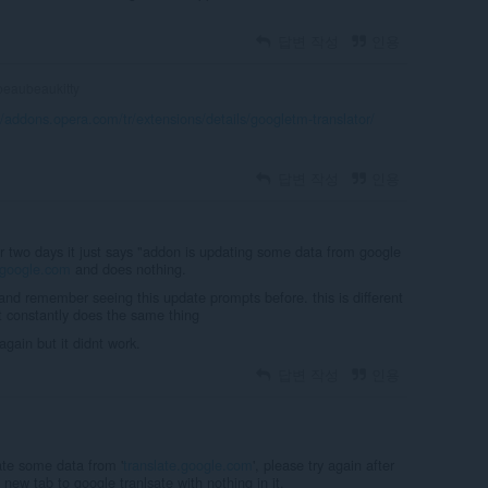
답변 작성
인용
eaubeaukitty
//addons.opera.com/tr/extensions/details/googletm-translator/
답변 작성
인용
for two days it just says "addon is updating some data from google
.google.com
and does nothing.
 and remember seeing this update prompts before. this is different
t constantly does the same thing
again but it didnt work.
답변 작성
인용
te some data from '
translate.google.com
', please try again after
new tab to google tranlsate with nothing in it.