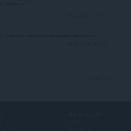
e in the pop-up.
답변 작성
인용
 but I removed it because too deasapointed with translation
답변 작성
인용
포럼 스레드 보기
비스
도움이 필요하십니까?
가 기능
도움말 및 지원
pera 계정
Opera 블로그