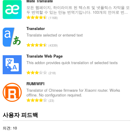
급
터
Mate Translate
에
수
모든 웹페이지, 하이라이트 된 텍스트 및 넷플릭스 자막을 모
액
두 번역할 수 있는 만능 번역기입니다. 103개의 언어로 번...
:
세
총
1168
스
등
할
급
Translator
수
있
수
Translate selected or entered text
습
:
니
총
4339
다.
등
급
Translate Web Page
이
수
This addon provides quick translation of selected texts
확
장
:
총
기
218
능
등
은
급
RUMIWIFI
탭
수
Translator of Chinese firmware for Xiaomi router. Works
및
offline. No configuration required.
:
탐
총
색
23
등
활
동
급
사용자 피드백
에
수
액
:
세
의견: 10
스