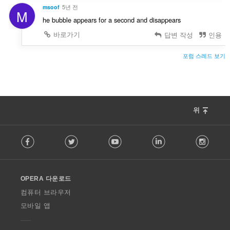
msoof
5년 전
M
he bubble appears for a second and disappears
바로가기
답변 작성
인용
포럼 스레드 보기
위
F
Facebook
Twitter
Youtube
LinkedIn
Instag
o
l
l
o
OPERA 다운로드
w
O
컴퓨터 브라우저
p
모바일 앱
e
r