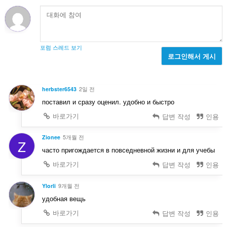
할
수
있
습
니
다.
포럼 스레드 보기
로그인해서 게시
herbster6543
2일 전
поставил и сразу оценил. удобно и быстро
바로가기
답변 작성
인용
Zionee
5개월 전
Z
часто пригождается в повседневной жизни и для учебы
바로가기
답변 작성
인용
Ylorli
9개월 전
удобная вещь
바로가기
답변 작성
인용