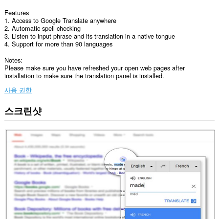
Features
1. Access to Google Translate anywhere
2. Automatic spell checking
3. Listen to input phrase and its translation in a native tongue
4. Support for more than 90 languages
Notes:
Please make sure you have refreshed your open web pages after
installation to make sure the translation panel is installed.
사용 권한
스크린샷
이
확
장
기
능
은
모
든
웹
사
이
트
의
데