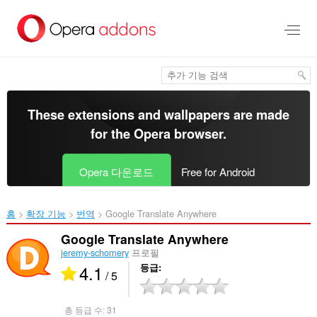
메
인
콘
텐
츠
로
건
너
These extensions and wallpapers are made
뜀
for the
Opera browser
.
Opera 다운로드
Free for Android
홈
확장 기능
번역
Google Translate Anywhere‎
Google Translate Anywhere
jeremy-schomery
프로필
4.1
등급
/ 5
총 등급 수:
31