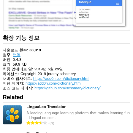
이
터
에
액
세
스
할
수
확장 기능 정보
있
습
니
다운로드 횟수
53,019
다.
범주
번역
버전
0.4.3
이
크기
59.9 KB
확
최종 업데이트 일
2019년 5월 29일
장
라이선스
Copyright 2019 jeremy-schomery
기
서비스 웹사이트
https://add0n.com/dictionary.html
능
지원 페이지
https://add0n.com/dictionary.html
은
소스 코드 페이지
https://github.com/schomery/dictionary/
일
Related
부
웹
사
LinguaLeo Translator
이
A leading language learning platform that makes learning fun
트
- LinguaLeo.com.
의
총
69
데
등
이