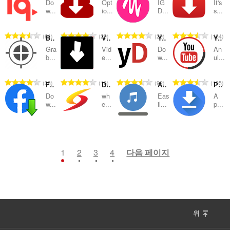
Do
Opt
IG
It's
급
급
급
급
w...
io...
D...
s...
수
수
수
수
:
:
:
:
총
총
총
총
61
29
29
164
Bulk Media Downloader
Video downloader for TikTok | TikTokDer
YouTube Video and Audio Downloader
YouTube™ Downloader Lite
등
등
등
등
Gra
Vid
Do
An
급
급
급
급
b...
e...
w...
ul...
수
수
수
수
:
:
:
:
총
총
총
총
28
16
92
195
Facebook download video
Download with Download Accelerator Plus (DAP)
Audio Downloader Prime
Popup Download Manager
등
등
등
등
Do
wh
Eas
A
급
급
급
급
w...
e...
il...
p...
수
수
수
수
:
:
:
:
총
총
총
총
106
19
33
35
등
등
등
등
급
급
급
급
1
2
3
4
다음 페이지
수
수
수
수
:
:
:
:
위