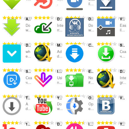
및
.
il...
범
총
총
총
총
8193
204
202
108
주
Any Media Downloader
Download with Internet Download Manager (IDM)
Download music from Vkontakte (vk.com)
Video & Audio Downloader
등
등
등
등
Do
Inte
Do
Eas
급
급
급
급
w...
rr...
w...
il...
수
수
수
수
:
:
:
:
총
총
총
총
187
313
19
34
Download with Free Download Manager (FDM)
MyJDownloader Browser Extension
Скачать музыку vk, mail, ololo, pesni.fm
Save4k
등
등
등
등
wh
Ad
Ска
급
급
급
급
e...
d...
ч...
수
수
수
수
:
:
:
:
총
총
총
총
117
135
23
106
SAVEE - скачать видео
Image Downloader
Easy Youtube Video Downloader For Opera
Download with JDownloader
등
등
등
등
Ска
Usi
No
Inte
급
급
급
급
ч...
n...
#...
gr...
수
수
수
수
:
:
:
:
총
총
총
총
49
263
382
50
Turbo Download Manager
YouTube Downloader
Open With IDM™ (internet download manager)
Vkontakte Download
등
등
등
등
A
Do
Op
급
급
급
급
d...
w...
e...
수
수
수
수
:
:
:
:
총
총
총
총
87
637
119
383
1qvid - Free Video Downloader
Download with FlashGet
IG Downloader - Instagram Downloader
YouTube MP3 Downloader
등
등
등
등