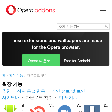
메
인
콘
텐
츠
로
건
너
These extensions and wallpapers are made
뜀
for the
Opera browser
.
Opera 다운로드
Free for Android
홈
확장 기능
다운로드 횟수
확장 기능
추천
상위 등급 항목
개인 정보 및 보안
분
사이드바
다운로드 횟수
더 보기...
류
SaveFrom.net helper
Video Hunter Downloader
Video Downloader Prime
Скачать музыку с ВК
1...
비..
Eas