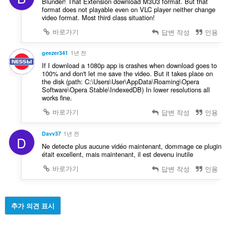
Blunder! That Extension download M3U3 format. But that
format does not playable even on VLC player neither change
video format. Most third class situation!
바로가기
답변 작성
인용
geezer341
1년 전
If I download a 1080p app is crashes when download goes to
100% and don't let me save the video. But it takes place on
the disk (path: C:\Users\User\AppData\Roaming\Opera
Software\Opera Stable\IndexedDB) In lower resolutions all
works fine.
바로가기
답변 작성
인용
Davv37
1년 전
D
Ne detecte plus aucune vidéo maintenant, dommage ce plugin
était excellent, mais maintenant, il est devenu inutile
바로가기
답변 작성
인용
추가 의견 표시