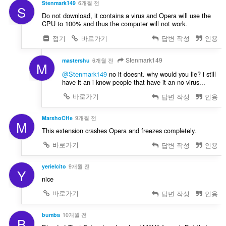
Stenmark149
6개월 전
S
Do not download, it contains a virus and Opera will use the
CPU to 100% and thus the computer will not work.
접기
바로가기
답변 작성
인용
Stenmark149
mastershu
6개월 전
M
@Stenmark149
no it doesnt. why would you lie? i still
have it an i know people that have it an no virus...
바로가기
답변 작성
인용
MarshoCHe
9개월 전
M
This extension crashes Opera and freezes completely.
바로가기
답변 작성
인용
yerielcito
9개월 전
Y
nice
바로가기
답변 작성
인용
bumba
10개월 전
B