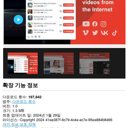
이
트
의
데
이
터
에
액
세
스
할
수
있
습
니
다.
This
extension
확장 기능 정보
can
create
rich
다운로드 횟수
197,842
notifications
범주
다운로드 횟수
and
버전
1.0
display
크기
1.3 MB
them
최종 업데이트 일
2024년 1월 29일
to
라이선스
Copyright 2024 41ae387f-6c79-4c4a-ac7e-95ea884b8466
you
개인 정보 보호 정책