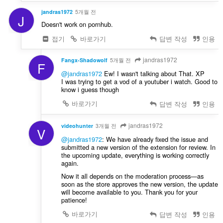
jandras1972
5개월 전
J
Doesn't work on pornhub.
접기
바로가기
답변 작성
인용
jandras1972
Fangx-Shadowolf
5개월 전
F
@jandras1972
Ew! I wasn't talking about That. XP
I was trying to get a vod of a youtuber i watch. Good to
know i guess though
바로가기
답변 작성
인용
jandras1972
videohunter
3개월 전
V
@jandras1972
: We have already fixed the issue and
submitted a new version of the extension for review. In
the upcoming update, everything is working correctly
again.
Now it all depends on the moderation process—as
soon as the store approves the new version, the update
will become available to you. Thank you for your
patience!
바로가기
답변 작성
인용