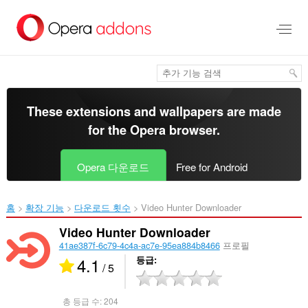
메
인
콘
텐
츠
로
건
너
These extensions and wallpapers are made
뜀
for the
Opera browser
.
Opera 다운로드
Free for Android
홈
확장 기능
다운로드 횟수
Video Hunter Downloader‎
Video Hunter Downloader
41ae387f-6c79-4c4a-ac7e-95ea884b8466
프로필
4.1
등급
/ 5
총 등급 수:
204