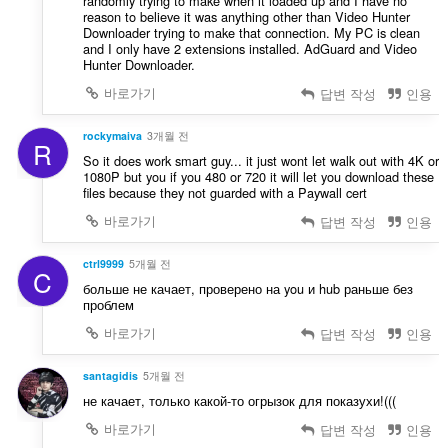
randomly trying to make when it loaded up and I have no
reason to believe it was anything other than Video Hunter
Downloader trying to make that connection. My PC is clean
and I only have 2 extensions installed. AdGuard and Video
Hunter Downloader.
바로가기
답변 작성
인용
rockymaiva
3개월 전
R
So it does work smart guy... it just wont let walk out with 4K or
1080P but you if you 480 or 720 it will let you download these
files because they not guarded with a Paywall cert
바로가기
답변 작성
인용
ctrl9999
5개월 전
C
больше не качает, проверено на you и hub раньше без
проблем
바로가기
답변 작성
인용
santagidis
5개월 전
не качает, только какой-то огрызок для показухи!(((
바로가기
답변 작성
인용