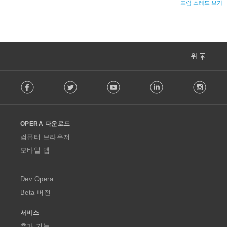
포럼 스레드 보기
위
F
Facebook
Twitter
Youtube
LinkedIn
Instag
o
l
l
o
OPERA 다운로드
w
O
컴퓨터 브라우저
p
모바일 앱
e
r
a
Dev.Opera
Beta 버전
서비스
추가 기능