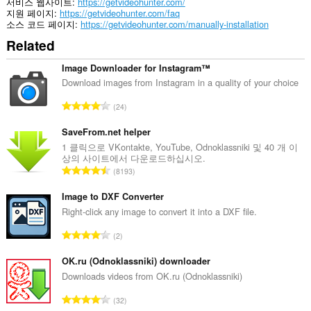
in
서비스 웹사이트
https://getvideohunter.com/
the
지원 페이지
https://getvideohunter.com/faq
system
소스 코드 페이지
https://getvideohunter.com/manually-installation
tray.
Related
이
확
Image Downloader for Instagram™
장
Download images from Instagram in a quality of your choice
기
능
총
24
은
등
사
급
SaveFrom.net helper
이
드
수
1 클릭으로 VKontakte, YouTube, Odnoklassniki 및 40 개 이
바
상의 사이트에서 다운로드하십시오.
:
에
총
8193
패
등
널
급
Image to DXF Converter
을
수
Right-click any image to convert it into a DXF file.
추
가
:
총
해
2
줍
등
니
급
OK.ru (Odnoklassniki) downloader
다.
수
Downloads videos from OK.ru (Odnoklassniki)
:
이
총
확
32