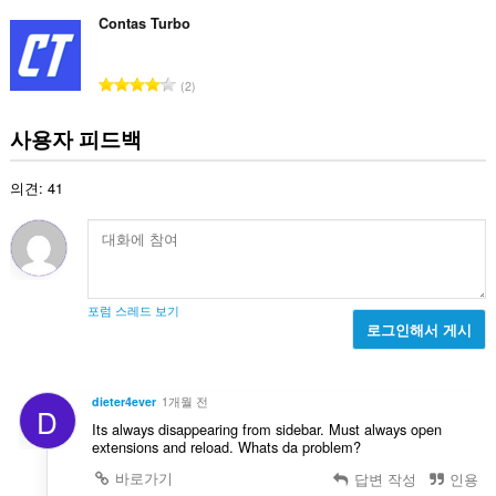
등
장
기
급
Contas Turbo
능
수
은
:
탭
총
2
및
등
탐
색
급
사용자 피드백
활
수
동
:
에
의견: 41
액
세
스
할
수
있
습
포럼 스레드 보기
니
로그인해서 게시
다.
This
extension
dieter4ever
1개월 전
can
D
store
Its always disappearing from sidebar. Must always open
an
extensions and reload. Whats da problem?
unlimited
바로가기
답변 작성
인용
amount