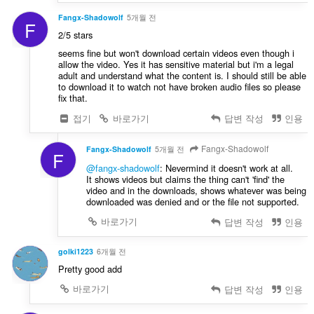
Fangx-Shadowolf
5개월 전
F
2/5 stars
seems fine but won't download certain videos even though i
allow the video. Yes it has sensitive material but i'm a legal
adult and understand what the content is. I should still be able
to download it to watch not have broken audio files so please
fix that.
접기
바로가기
답변 작성
인용
Fangx-Shadowolf
Fangx-Shadowolf
5개월 전
F
@fangx-shadowolf
: Nevermind it doesn't work at all.
It shows videos but claims the thing can't 'find' the
video and in the downloads, shows whatever was being
downloaded was denied and or the file not supported.
바로가기
답변 작성
인용
golki1223
6개월 전
Pretty good add
바로가기
답변 작성
인용