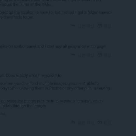
red as the name of the folder.
ject as the location to save to, but instead I get a folder named
y downloads folder.
답변 작성
인용
e its on control panel.and i cant see all images on main page.
답변 작성
인용
. Does exactly what I needed it to.
se when you download multiple images, you aren't able to
w keys when viewing them in Photos or any other picture viewing
d-on saves the photos puts them in separate "groups", which
s to tab through the images.
xed.
답변 작성
인용