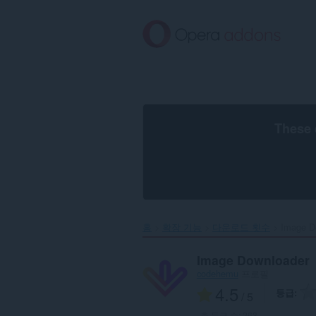
메
인
콘
텐
츠
로
건
너
뜀
These 
홈
확장 기능
다운로드 횟수
Image D
Image Downloader
codehemu
프로필
4.5
등급
/ 5
총 등급 수:
263