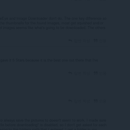
geEye and Image Downloader don't do. The one key difference so
the thumbnails for the found images, most get squished and/or
ted images seems like what's going to be downloaded. The others
답변 작성
인용
 gave it 5 Stars because it is the best one out there that I've
답변 작성
인용
답변 작성
인용
 to always save the pictures to doesn't seem to work. I made sure
ile before downloading" is disabled, so I don't get asked for each
ving to the folder's path that I entered, I get a folder in my