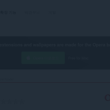
확장 기능
배경무늬
개발
extensions and wallpapers are made for the
Opera b
Opera 다운로드
Free for Mac
ownloader‎