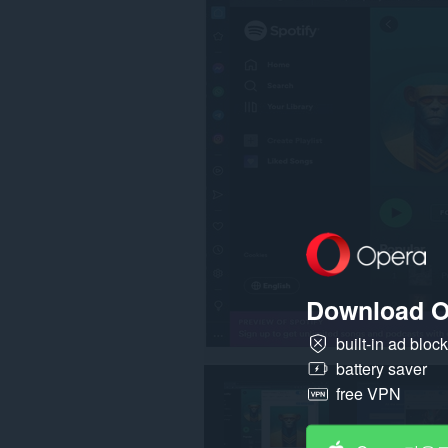
든
웹
사
이
트
의
데
이
터
에
액
세
스
할
수
있
습
니
Download O
다.
built-in ad bloc
battery saver
free VPN