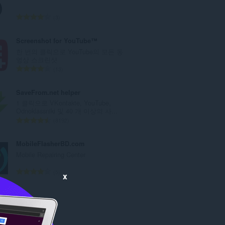
:
총
3
등
급
Screenshot for YouTube™
수
한 번의 클릭으로 YouTube의 모든 동
:
영상 스크린샷
총
13
등
급
SaveFrom.net helper
수
1 클릭으로 VKontakte, YouTube,
:
Odnoklassniki 및 40 개 이상의 사...
총
8192
등
급
MobileFlasherBD.com
수
Mobile Repairing Center
:
총
5
x
등
급
수
: