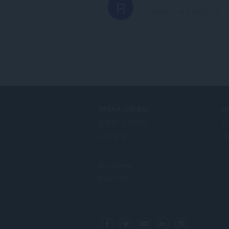
R
이 포스트는 삭제됐습니다!
바로가기
OPERA 다운로드
서
컴퓨터 브라우저
추
모바일 앱
O
Dev.Opera
Beta 버전
F
o
Facebook
Twitter
Youtube
LinkedIn
Instagram
l