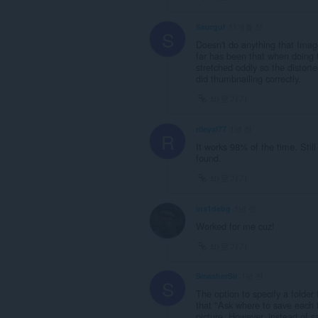
Ssurgul
11개월 전
S
Doesn't do anything that Ima
far has been that when doing 
stretched oddly so the distor
did thumbnailing correctly.
바로가기
rileyal77
1년 전
R
It works 98% of the time. Still
found.
바로가기
ins1debg
1년 전
Worked for me cuz!
바로가기
SmasherSir
1년 전
S
The option to specify a folder
that "Ask where to save each f
picture. However, instead of sa