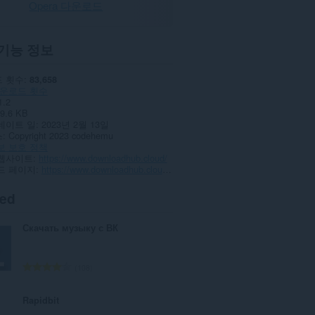
Opera 다운로드
기능 정보
 횟수
83,658
운로드 횟수
1.2
9.6 KB
데이트 일
2023년 2월 13일
스
Copyright 2023 codehemu
보 보호 정책
웹사이트
https://www.downloadhub.cloud/
드 페이지
https://www.downloadhub.cloud/2023/02/downloader.html
ted
Скачать музыку с ВК
총
108
등
급
Rapidbit
수