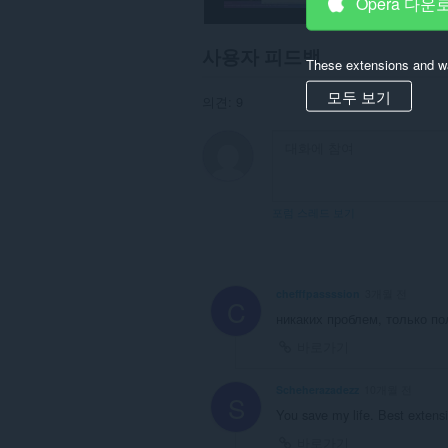
Opera 다운
사용자 피드백
These extensions and wa
모두 보기
의견: 9
포럼 스레드 보기
chefffpassssion
3개월 전
C
никаких проблем, только по
바로가기
Scheherazadezz
10개월 전
S
You save my life. Best extensi
바로가기