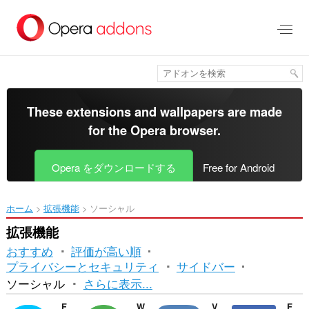
ス
キ
ッ
プ
し
て
メ
イ
These extensions and wallpapers are made
ン
for the
Opera browser
.
コ
ン
テ
Opera をダウンロードする
Free for Android
ン
ツ
に
ホーム
拡張機能
ソーシャル
移
動
拡張機能
おすすめ
評価が高い順
プライバシーとセキュリティ
サイドバー
並
ソーシャル
さらに表示...
べ
Facebook Messenger
WhatsApp
VKontakte
Facebook Opera Sidebar