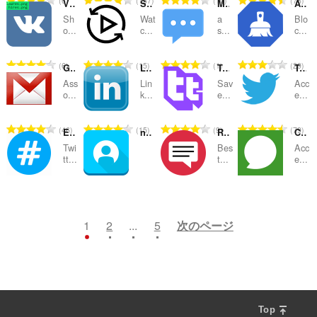
6
137
10
78
VK original files
SyncWatch
Meeting
AdBlocker for Facebook™
：
：
：
：
価
価
価
価
Sh
Wat
a
Blo
の
の
の
の
o...
c...
s...
c...
総
総
総
総
数
数
数
数
評
評
評
評
6
15
1
29
Gmail Compose
LinkedIn™ Lite
Twitch Text Emotes - temotes
Twitter Lite Sidebar (Unofficial)
：
：
：
：
価
価
価
価
Ass
Lin
Sav
Acc
の
の
の
の
o...
k...
e...
e...
総
総
総
総
数
数
数
数
評
評
評
評
46
15
9
79
Easy Twitter™
netMeter - Marktest
Red Messenger for Youtube
Chat and Meet for Hangouts
：
：
：
：
価
価
価
価
Twi
Bes
Acc
の
の
の
の
tt...
t...
e...
総
総
総
総
数
数
数
数
評
評
評
評
16
3
4
11
：
：
：
：
価
価
価
価
の
の
の
の
1
2
...
5
次のページ
総
総
総
総
数
数
数
数
：
：
：
：
Top