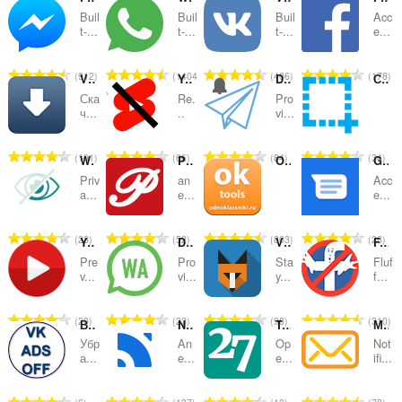
Buil
Buil
Buil
Acc
替
t-...
t-...
t-...
e...
え
評
評
評
評
912
1404
406
178
お
VK Saver
Youtube Shorts Blocker
Desktop Messenger for Telegram™
Скриншотер
価
価
価
価
Ска
Re.
Pro
の
の
の
の
よ
ч...
..
vi...
総
総
総
総
び
数
数
数
数
評
評
評
評
101
66
84
34
WhatsApp Privacy Filter
Pinterest™ Panel
OkTools - Темы, Cтатусы для сайта одноклассники.ру
Google Messages Sidebar
：
：
：
：
カ
価
価
価
価
Priv
an
Acc
の
の
の
の
a...
e...
e...
テ
総
総
総
総
数
数
数
数
ゴ
評
評
評
評
23
52
803
28
YouTube Still Here
Desktop messenger for WhatsApp™
VKfox - плагин для "ВКонтакте"
F.B.(FluffBusting)Purity
：
：
：
：
価
価
価
価
リ
Pre
Pro
Sta
Fluf
の
の
の
の
v...
vi...
y...
f...
総
総
総
総
数
数
数
数
評
評
評
評
20
23
98
310
Вконтакте без рекламы
Netpanel
TwoSeven Extension
Мои сообщения
：
：
：
：
価
価
価
価
Убр
An
Op
Not
の
の
の
の
а...
e...
e...
ifi...
総
総
総
総
数
数
数
数
評
評
評
評