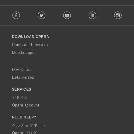
F
Facebook
Twitter
Youtube
LinkedIn
Instag
o
l
l
o
DOWNLOAD OPERA
w
O
Computer browsers
p
Mobile apps
e
r
a
Dev.Opera
Beta version
SERVICES
アドオン
Opera account
NEED HELP?
ヘルプ & サポート
Opera ブログ