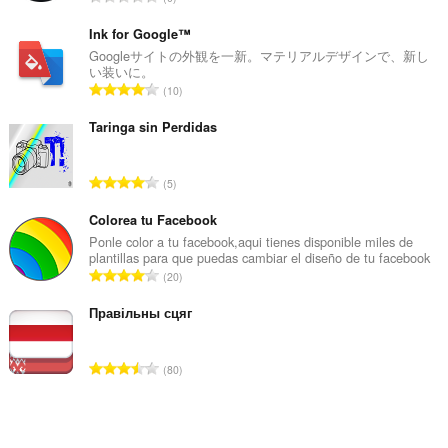
価
の
Ink for Google™
総
Googleサイトの外観を一新。マテリアルデザインで、新し
い装いに。
数
評
10
：
価
の
Taringa sin Perdidas
総
数
評
5
：
価
の
Colorea tu Facebook
総
Ponle color a tu facebook,aqui tienes disponible miles de
plantillas para que puedas cambiar el diseño de tu facebook
数
評
20
：
価
の
Правільны сцяг
総
数
評
80
：
価
の
総
数