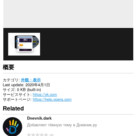
概要
カテゴリ
外観・表示
Last update
2020年4月1日
サイズ
0 KB (built-in)
サービスサイト
https://vk.com
サポートページ
https://help.opera.com
Related
Dnevnik.dark
Добавляет тёмную тему в Дневник.ру
評
0