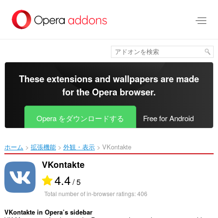
ス
キ
ッ
プ
し
て
メ
イ
These extensions and wallpapers are made
ン
for the
Opera browser
.
コ
ン
テ
Opera をダウンロードする
Free for Android
ン
ツ
に
ホーム
拡張機能
外観・表示
VKontakte‎
移
動
VKontakte
4.4
/ 5
Total number of in-browser ratings:
406
VKontakte in Opera’s sidebar