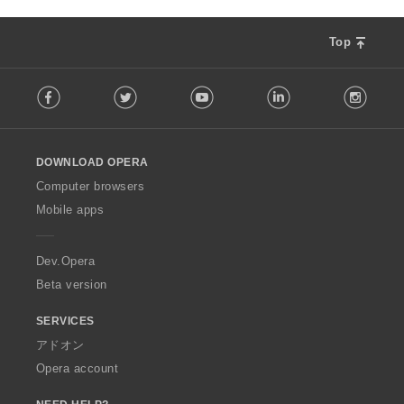
：
Top
F
Facebook
Twitter
Youtube
LinkedIn
Instag
o
l
l
o
DOWNLOAD OPERA
w
O
Computer browsers
p
Mobile apps
e
r
a
Dev.Opera
Beta version
SERVICES
アドオン
Opera account