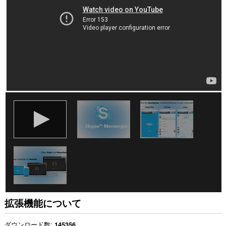
の
サ
イ
ト
の
デ
ー
タ
に
ア
ク
セ
ス
可
能
で
す。
こ
の
拡
張
機
能
拡張機能について
は
一
部
ダウンロード数
145356
の