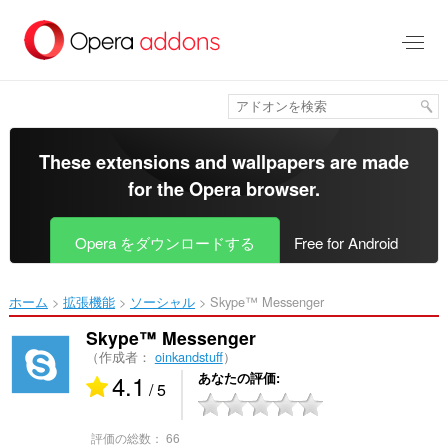
ス
キ
ッ
プ
し
て
メ
イ
These extensions and wallpapers are made
ン
for the
Opera browser
.
コ
ン
テ
Opera をダウンロードする
Free for Android
ン
ツ
に
ホーム
拡張機能
ソーシャル
Skype™ Messenger‎
移
動
Skype™ Messenger
（作成者：
oinkandstuff
）
4.1
あなたの評価
/ 5
評価の総数：
66