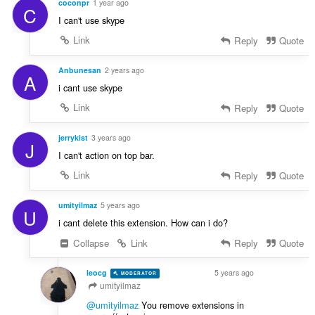
coconpr
1 year ago
C
I can't use skype
Link
Reply
Quote
Anbunesan
2 years ago
A
i cant use skype
Link
Reply
Quote
jerrykist
3 years ago
J
I can't action on top bar.
Link
Reply
Quote
umityilmaz
5 years ago
U
i cant delete this extension. How can i do?
Collapse
Link
Reply
Quote
leocg
5 years ago
MODERATOR
VOLUNTEER
umityilmaz
@umityilmaz
You remove extensions in