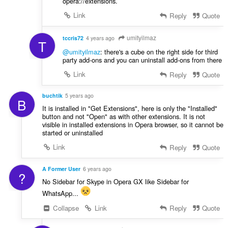
opera://extensions.
Link
Reply
Quote
umityilmaz
tccris72
4 years ago
T
@umityilmaz
: there's a cube on the right side for third
party add-ons and you can uninstall add-ons from there
Link
Reply
Quote
buchtik
5 years ago
B
It is installed in "Get Extensions", here is only the "Installed"
button and not "Open" as with other extensions. It is not
visible in installed extensions in Opera browser, so it cannot be
started or uninstalled
Link
Reply
Quote
A Former User
6 years ago
?
No Sidebar for Skype in Opera GX like Sidebar for
WhatsApp...
Collapse
Link
Reply
Quote