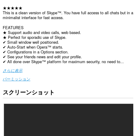
★★★★★
This is a clean version of Skype™. You have full access to all chats but in a
minimalist interface for fast access.
FEATURES
★ Support audio and video calls, web based.
★ Perfect for sporadic use of Skype.
✔ Small window well positioned.
✔ Auto-Start when Opera™ starts.
✔ Configurations in a Options section.
✔ See your friends news and edit your profile.
✔ All done over Skype™ platform for maximum security, no need to...
さらに表示
パーミッション
スクリーンショット
こ
の
拡
張
機
能
は、
す
べ
て