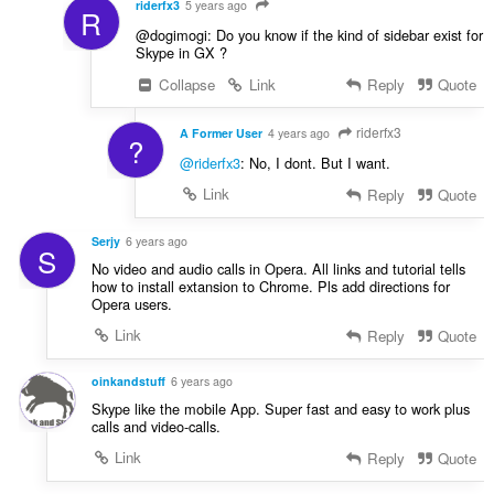
riderfx3
5 years ago
R
@dogimogi: Do you know if the kind of sidebar exist for
Skype in GX ?
Collapse
Link
Reply
Quote
riderfx3
A Former User
4 years ago
?
@riderfx3
: No, I dont. But I want.
Link
Reply
Quote
Serjy
6 years ago
S
No video and audio calls in Opera. All links and tutorial tells
how to install extansion to Chrome. Pls add directions for
Opera users.
Link
Reply
Quote
oinkandstuff
6 years ago
Skype like the mobile App. Super fast and easy to work plus
calls and video-calls.
Link
Reply
Quote