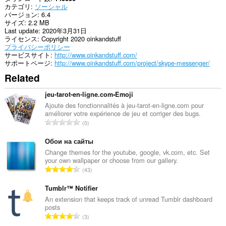
カテゴリ
ソーシャル
サ
バージョン
6.4
イ
サイズ
2.2 MB
ト
Last update
2020年3月31日
の
ライセンス
Copyright 2020 oinkandstuff
デ
プライバシーポリシー
ー
サービスサイト
http://www.oinkandstuff.com/
タ
サポートページ
http://www.oinkandstuff.com/project/skype-messenger/
に
ア
Related
ク
セ
jeu-tarot-en-ligne.com•Emoji
ス
可
Ajoute des fonctionnalités à jeu-tarot-en-ligne.com pour
能
améliorer votre expérience de jeu et corriger des bugs.
評
で
0
す。
価
の
Обои на сайты
This
総
Change themes for the youtube, google, vk.com, etc. Set
extension
your own wallpaper or choose from our gallery.
数
can
評
create
43
：
rich
価
notifications
の
Tumblr™ Notifier
and
総
An extension that keeps track of unread Tumblr dashboard
display
posts
数
them
評
3
to
：
価
you