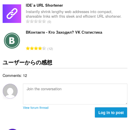
in
の
IDE`a URL Shortener
the
総
Instantly shrink lengthy web addresses into compact,
system
shareable links with this sleek and efficient URL shortener.
数
tray.
評
0
：
価
This
の
ВКонтакте - Кто Заходил? VK Статистика
extension
can
総
store
数
an
評
12
：
unlimited
価
amount
の
of
ユーザーからの感想
総
client-
side
数
data.
Comments: 12
：
View forum thread
Log in to post