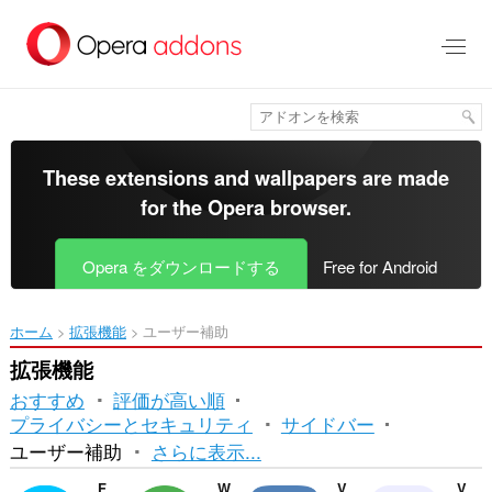
ス
キ
ッ
プ
し
て
メ
イ
These extensions and wallpapers are made
ン
for the
Opera browser
.
コ
ン
テ
Opera をダウンロードする
Free for Android
ン
ツ
に
ホーム
拡張機能
ユーザー補助
移
動
拡張機能
おすすめ
評価が高い順
プライバシーとセキュリティ
サイドバー
並
ユーザー補助
さらに表示...
べ
Facebook Messenger
WhatsApp
VKontakte
Volume Master