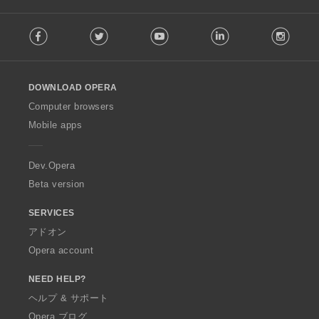
F
Facebook
Twitter
Youtube
LinkedIn
Instag
o
l
l
o
DOWNLOAD OPERA
w
O
Computer browsers
p
Mobile apps
e
r
a
Dev.Opera
Beta version
SERVICES
アドオン
Opera account
NEED HELP?
ヘルプ & サポート
Opera ブログ