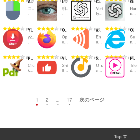
670
136
27
12
Allow Copy Plus
Image & Video Adjuster
ChatGPT Dectector
OP ChatGPT Login Guide
：
：
：
：
価
価
価
価
コ..
明..
Veri
Her
の
の
の
の
.
.
fy...
e...
総
総
総
総
数
数
数
数
評
評
評
評
32
3
35
55
Y2Mate
Open in Firefox
accessibility.video
Open in IE
：
：
：
：
価
価
価
価
y2..
Op
En
Se
の
の
の
の
.
e...
a...
n...
総
総
総
総
数
数
数
数
評
評
評
評
9
21
4
13
PDF Mage
YouTube Like-Dislike Shortcut
Улучшения Яндекс Музыки
FBReels
：
：
：
：
価
価
価
価
Clic
Shi
Отк
Trie
の
の
の
の
k...
ft...
л...
d...
総
総
総
総
数
数
数
数
評
評
評
評
25
56
3
3
：
：
：
：
価
価
価
価
の
の
の
の
1
2
...
17
次のページ
総
総
総
総
数
数
数
数
：
：
：
：
Top