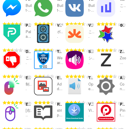
Buil
Buil
Buil
こ..
替
t-...
t-...
t-...
.
え
評
評
評
評
912
1404
406
181
お
PaladinVPN - 100% Unlimited Free VPN Proxy
Volume Booster - Increase sound
Volume Booster — Enhance sound
Фишки для Рутрекера
価
価
価
価
Pal
ボ..
こ..
の
の
の
の
よ
a...
.
.
総
総
総
総
び
数
数
数
数
評
評
評
評
85
63
170
51
Dislikes in YouTube™
Top Free VPNs
Sound Booster - Ultra Loud
Zoom
：
：
：
：
カ
価
価
価
価
こ..
We
シ..
Zoo
の
の
の
の
.
ar...
.
...
テ
総
総
総
総
数
数
数
数
ゴ
評
評
評
評
422
66
61
193
Enable Right Click for Opera™
Enable PiP Mode
Text to Voice
Adjust Screen Brightness
：
：
：
：
価
価
価
価
リ
制..
Ad
Op
Co
の
の
の
の
.
d...
e...
n...
総
総
総
総
数
数
数
数
評
評
評
評
642
14
119
19
Enable Right Mouse Click
Reader View
Vimeo Downloader - Guide
Pinterest Video Download Helper
：
：
：
：
価
価
価
価
[右.
stri
Vi..
Pin
の
の
の
の
..
p...
.
t...
総
総
総
総
数
数
数
数
評
評
評
評