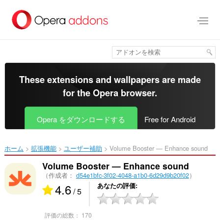
ス
キ
ッ
プ
し
て
メ
イ
These extensions and wallpapers are made
ン
for the
Opera browser
.
コ
ン
テ
Opera をダウンロードする
Free for Android
ン
ツ
に
ホーム
拡張機能
ユーザー補助
Volume Booster — Enhance sound‎
移
動
Volume Booster — Enhance sound
（作成者：
d54e1bfc-3f02-4048-a1b0-6d29d9b20f02
）
4.6
あなたの評価
/ 5
評価の総数：
170