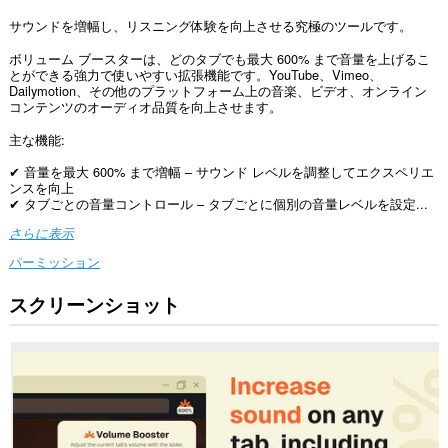
サウンドを増幅し、リスニング体験を向上させる究極のツールです。
ボリューム ブースターは、どのタブでも最大 600% まで音量を上げるこ
とができる強力で使いやすい拡張機能です。YouTube、Vimeo、
Dailymotion、その他のプラットフォーム上の音楽、ビデオ、オンライン
コンテンツのオーディオ品質を向上させます。
主な機能:
✔ 音量を最大 600% まで増幅 – サウンド レベルを調整してエクスペリエ
ンスを向上
✔ タブごとの音量コントロール – タブごとに個別の音量レベルを設定...
さらに表示
パーミッション
スクリーンショット
こ
の
拡
張
機
能
は、
す
べ