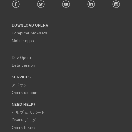
Facebook
Twitter
Youtube
LinkedIn
Instag
o
l
l
o
DOWNLOAD OPERA
w
O
Computer browsers
p
Mobile apps
e
r
a
Dev.Opera
Beta version
SERVICES
アドオン
Opera account
NEED HELP?
ヘルプ & サポート
Opera ブログ
Opera forums