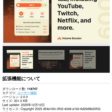
て
の
サ
イ
ト
の
デ
ー
タ
に
ア
ク
セ
ス
可
能
で
す。
こ
拡張機能について
の
拡
張
ダウンロード数
118747
機
カテゴリ
ユーザー補助
能
バージョン
2.0.0
は
サイズ
301.5 KB
一
Last update
2025年12月10日
部
ライセンス
Copyright 2025 d54e1bfc-3f02-4048-a1b0-6d29d9b20f02