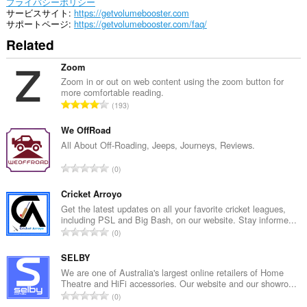
の
プライバシーポリシー
サ
サービスサイト
https://getvolumebooster.com
イ
サポートページ
https://getvolumebooster.com/faq/
ト
Related
の
デ
ー
Zoom
タ
Zoom in or out on web content using the zoom button for
に
more comfortable reading.
ア
評
193
ク
価
セ
の
We OffRoad
ス
可
総
All About Off-Roading, Jeeps, Journeys, Reviews.
能
数
で
評
0
：
す。
価
の
Cricket Arroyo
こ
総
Get the latest updates on all your favorite cricket leagues,
の
including PSL and Big Bash, on our website. Stay informe...
拡
数
評
張
0
：
機
価
能
の
SELBY
は、
総
We are one of Australia's largest online retailers of Home
タ
Theatre and HiFi accessories. Our website and our showro...
数
ブ
評
お
0
：