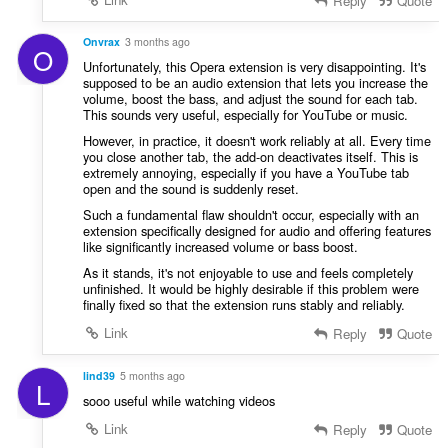
Reply
Quote
store
an
unlimited
Onvrax
3 months ago
amount
O
of
Unfortunately, this Opera extension is very disappointing. It's
client-
supposed to be an audio extension that lets you increase the
side
volume, boost the bass, and adjust the sound for each tab.
data.
This sounds very useful, especially for YouTube or music.
However, in practice, it doesn't work reliably at all. Every time
you close another tab, the add-on deactivates itself. This is
extremely annoying, especially if you have a YouTube tab
open and the sound is suddenly reset.
Such a fundamental flaw shouldn't occur, especially with an
extension specifically designed for audio and offering features
like significantly increased volume or bass boost.
As it stands, it's not enjoyable to use and feels completely
unfinished. It would be highly desirable if this problem were
finally fixed so that the extension runs stably and reliably.
Link
Reply
Quote
lind39
5 months ago
L
sooo useful while watching videos
Link
Reply
Quote