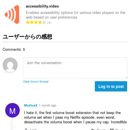
価
よ
び
の
accessibility.video
ブ
総
Enables accessibility options for various video players on the
ラ
web based on user preferences
数
ウ
評
4
：
ジ
価
ン
グ
の
ユーザーからの感想
ア
総
ク
数
テ
Comments: 5
：
ィ
ビ
テ
ィ
に
ア
ク
View forum thread
セ
Log in to post
ス
可
能
で
ModiusX
1 month ago
す。
M
I hate it, the first volume boost extension that not keep the
This
volume set when I pass my Netflix episode, even worst,
extension
desactivate the volume boost when I pause my cap. Incredible
can
Link