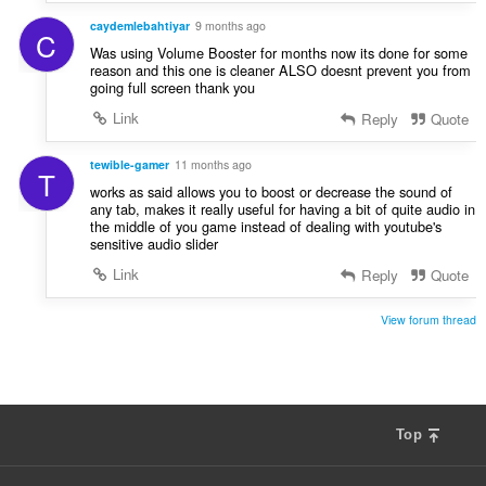
caydemlebahtiyar
9 months ago
C
Was using Volume Booster for months now its done for some
reason and this one is cleaner ALSO doesnt prevent you from
going full screen thank you
Link
Reply
Quote
tewible-gamer
11 months ago
T
works as said allows you to boost or decrease the sound of
any tab, makes it really useful for having a bit of quite audio in
the middle of you game instead of dealing with youtube's
sensitive audio slider
Link
Reply
Quote
View forum thread
Top
F