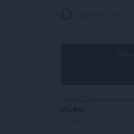
ス
キ
ッ
プ
し
て
メ
イ
ン
These 
コ
ン
テ
ン
ツ
に
移
ホーム
拡張機能
動
拡張機能
おすすめ
評価が高い順
プ