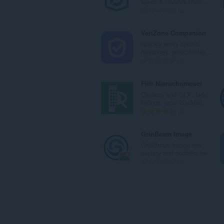
specs & reviews from...
：
評
0
価
の
VeriZone Companion
総
Quickly verify claims,
数
headlines, selected tex...
：
評
0
価
の
Filtr Nieruchomosci
総
Otodom and OLX: hide
数
listings, local blacklist...
：
評
1
価
の
GrinBeam Image
総
GrinBeam Image ma
数
osobny test dodatku be...
：
評
0
価
の
総
数
：