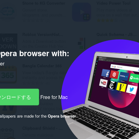
Stone to KG Converter
Video Power Tool
替
Convert stone,
Play many videos at
kilograms, and pounds...
once on a wall that aut..
え
評
評
0
1
お
価
価
の
の
Roblox VersionHistory Download Button
Quick Schema - JSON-LD Generator
よ
総
総
Adds a Download button
Generate and copy
数
数
び
on the Creator Hub Ver...
LocalBusiness schema..
pera browser with:
：
：
評
評
0
0
カ
価
価
ker
の
の
Bangla Calendar 365
MedBizu
テ
総
総
View today's Bangla date
Bizus médicos no paine
数
数
ゴ
instantly and access th...
lateral do Opera. Atalh..
：
：
評
評
0
0
リ
価
価
の
の
ダウンロードする
Free for Mac
IdleDex — IVs por atributo
DVLA Toolkit: Forms, Contacts & Reminders
総
総
Locally calculates
Find DVLA forms, look
数
数
possible IV ranges for...
up contact numbers, a..
：
：
評
評
0
0
llpapers are made for the
Opera browser
.
価
価
の
の
Clipboard Shield - CAPTCHA & ClickFix Protection
Rtube Watch Party
総
総
Detects malicious
Rtube Watch Party: You
数
数