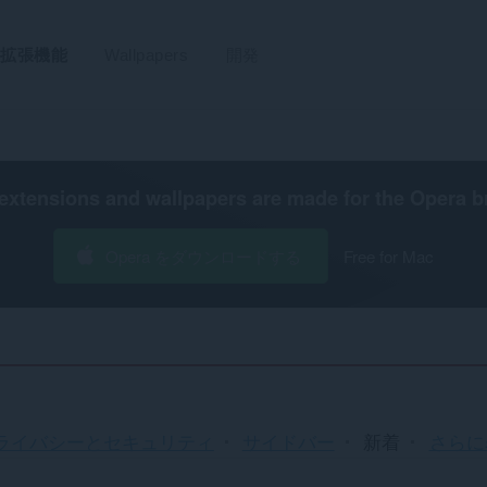
拡張機能
Wallpapers
開発
extensions and wallpapers are made for the
Opera b
Opera をダウンロードする
Free for Mac
並
ライバシーとセキュリティ
サイドバー
新着
さらに表
べ