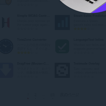
clipboard modifications...
Virtual Cinema Rtube...
：
：
評
評
0
0
価
価
の
の
Simple WCAG Contrast Checker
Steam Sales Predictor
総
総
Checks color contrast on
Estimate a Steam
数
数
the current page again...
game's sales and reve..
：
：
評
評
0
1
価
価
の
の
TimeZone Converter
LanguageTool Inline
総
総
ページ上の任意の時刻を
Watches text fields and
数
数
選択すると、すぐにあ...
suggests grammar/spel.
：
：
評
評
2
0
価
価
の
の
DragFree (Mouse+Char Count+Image+Capture)
Textmode Overlay
総
総
マウスドラッグ、右クリ
Turn <canvas> and
数
数
ック、画像保存が無効...
<video> elements into l.
：
：
評
評
0
0
価
価
の
の
総
総
1
2
...
69
次のページ
数
数
：
：