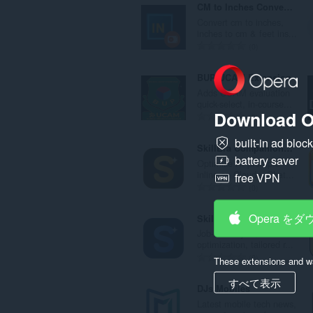
CM to Inches Converter
Convert cm to inches,
inches to cm & feet ins...
評
0
価
の
BUP UCAM Extension
総
Adds UCAM evaluation
数
quick-select, in-course...
Download O
：
評
0
価
built-in ad bloc
の
SkillEra Companion – Prompt Optimizer
総
battery saver
Optimize AI prompts
数
inline on Claude, Chat...
free VPN
：
評
0
価
の
Opera を
Skill Era Companion Career Suite
総
Job-fit analysis, LinkedIn
数
optimization, tailored r...
：
評
0
These extensions and wa
価
すべて表示
の
DJs Mobiles
総
Latest mobile tech news,
数