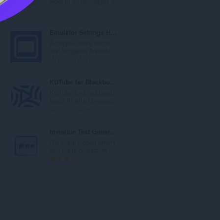
word in 34 languages a...
：
評
0
価
の
Emulator Settings Helper
総
A simple offline helper
数
.
that suggests Android...
：
評
0
価
の
KUTube for Blackboard
総
KUTube for Blackboard
数
..
helps Khalifa University...
：
評
0
価
の
Invisible Text Generator
総
Generate hidden letters
数
..
and blank characters fo...
：
評
2
価
の
総
数
：