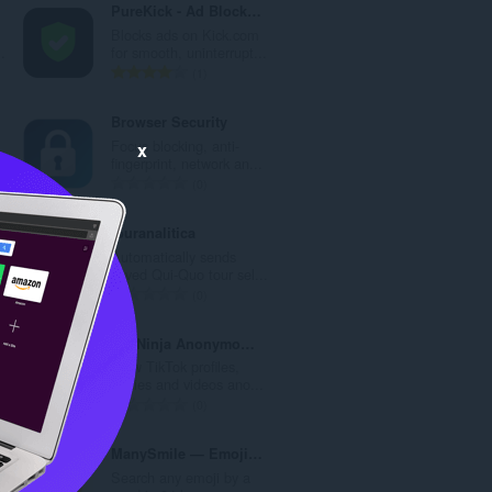
PureKick - Ad Blocker for Kick
Blocks ads on Kick.com
.
for smooth, uninterrupt...
評
1
価
の
Browser Security
総
Focus blocking, anti-
x
数
.
fingerprint, network an...
：
評
0
価
の
touranalitica
総
l
Automatically sends
数
.
saved Qui-Quo tour sel...
：
評
0
価
の
Tik.Ninja Anonymous TikTok Story & Profile Viewer
総
View TikTok profiles,
数
.
stories and videos ano...
：
評
0
価
の
ManySmile — Emoji Search & Copy
総
r
Search any emoji by a
数