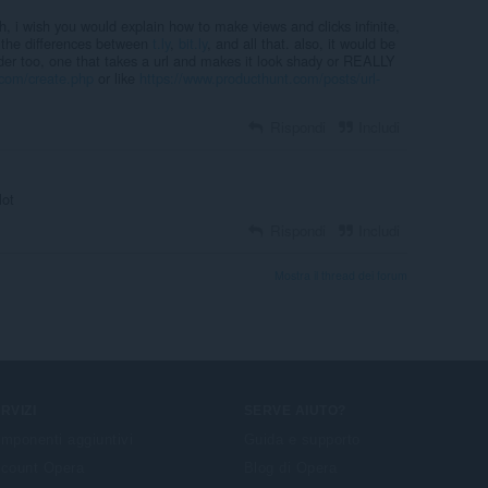
ough, i wish you would explain how to make views and clicks infinite,
 the differences between
t.ly
,
bit.ly
, and all that. also, it would be
nder too, one that takes a url and makes it look shady or REALLY
.com/create.php
or like
https://www.producthunt.com/posts/url-
Rispondi
Includi
lot
Rispondi
Includi
Mostra il thread dei forum
RVIZI
SERVE AIUTO?
mponenti aggiuntivi
Guida e supporto
count Opera
Blog di Opera