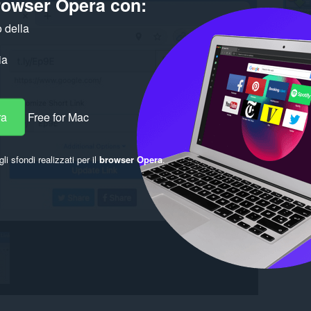
browser Opera con:
 della
ia
ra
Free for Mac
gli sfondi realizzati per il
browser Opera
.