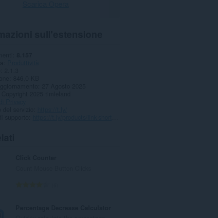
Scarica Opera
mazioni sull'estensione
menti
8.157
ia
Produttività
e
2.1.3
one
846,0 KB
aggiornamento
27 Agosto 2025
Copyright 2025 timleland
di Privacy
 del servizio
https://t.ly/
i supporto
https://t.ly/products/link-shortener-extension
lati
Click Counter
Count Mouse Button Clicks
N
6
u
m
Percentage Decrease Calculator
e
Quickly calculate the percentage