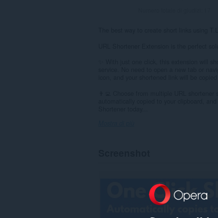
Numero totale di giudizi:
17
The best way to create short links using T.
URL Shortener Extension is the perfect sol
✨ With just one click, this extension will
service. No need to open a new tab or navi
icon, and your shortened link will be copied
👨‍💻 Choose from multiple URL shortener se
automatically copied to your clipboard, and 
Shortener today...
Mostra di più
Screenshot