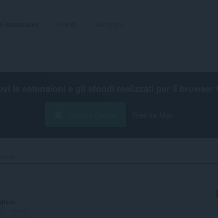
Estensioni
Sfondi
Sviluppa
ovi le estensioni e gli sfondi realizzati per il
browser 
Scarica Opera
Free for Mac
rtener‎
udizio