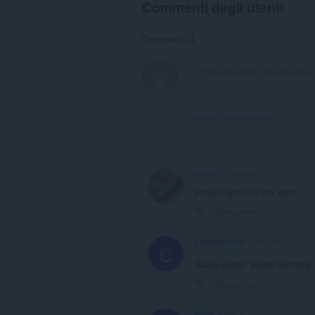
Commenti degli utenti
Commenti: 4
Mostra il thread dei forum
frielier
10 mesi fa
perfect, good for my work
Collegamento
Camisa201801
2 anni fa
C
Really good!! Works perfectly
Collegamento
Shuit
5 anni fa