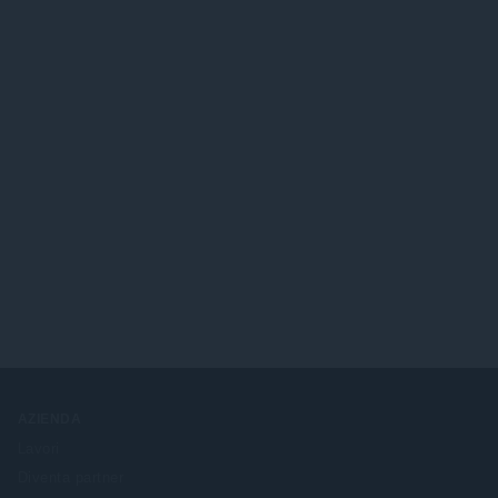
AZIENDA
Lavori
Diventa partner