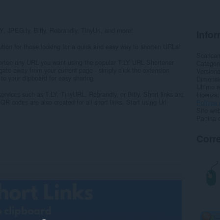
LY, JPEG.ly, Bitly, Rebrandly, TinyUrl, and more!
Infor
ution for those looking for a quick and easy way to shorten URLs!
Scarica
 shorten any URL you want using the popular T.LY URL Shortener
Categor
gate away from your current page - simply click the extension
Version
 to your clipboard for easy sharing.
Dimensi
Ultimo 
rvices such as T.LY, TinyURL, Rebrandly, or Bitly. Short links are
Licenza
QR codes are also created for all short links. Start using Url
Politica 
Sito web
Pagina d
Corre