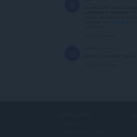
S
its pretty cool, i like it! alth
and maybe an explanation for
funny if you added a url exte
long, like
http://www.shadyurl
lengthener
Collegamento
oo75894
5 anni fa
O
working url shortener. thanx a 
Collegamento
SCARICA OPERA
SE
Browser per PC
Co
App per dispositivi mobili
Ac