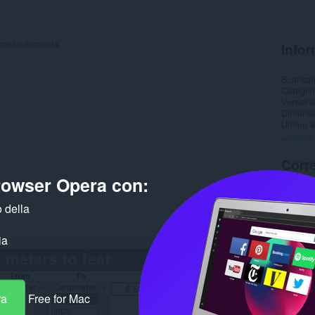
h measurements
Infor
Scarica
Categor
Version
Dimensi
Ultimo 
Licenza
Corre
browser Opera con:
 della
ia
ra
Free for Mac