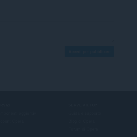
Accedi per pubblicare
RVIZI
SERVE AIUTO?
mponenti aggiuntivi
Guida e supporto
count Opera
Blog di Opera
Forum di Opera