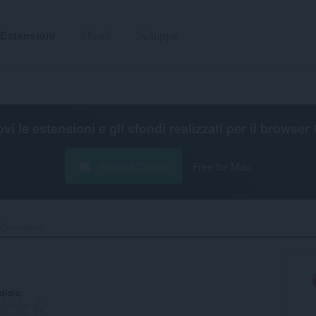
Estensioni
Sfondi
Sviluppa
ovi le estensioni e gli sfondi realizzati per il
browser 
Scarica Opera
Free for Mac
Conversion‎
udizio