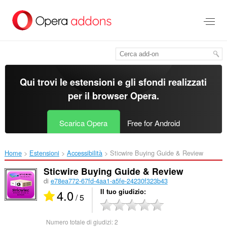
Passa
al
contenuto
principale
Qui trovi le estensioni e gli sfondi realizzati
per il
browser Opera
.
Scarica Opera
Free for Android
Home
Estensioni
Accessibilità
Sticwire Buying Guide & Review‎
Sticwire Buying Guide & Review
di
e78ea772-67fd-4aa1-a5fe-24230f323b43
4.0
Il tuo giudizio
/ 5
Numero totale di giudizi:
2