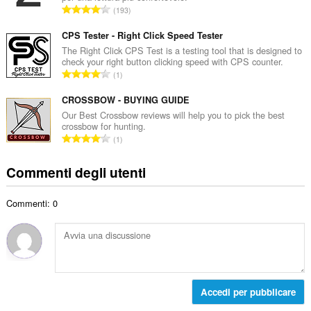
a
N
193
o
l
u
t
e
m
CPS Tester - Right Click Speed Tester
o
d
e
The Right Click CPS Test is a testing tool that is designed to
t
i
check your right button clicking speed with CPS counter.
r
a
N
g
1
o
l
u
i
t
e
m
CROSSBOW - BUYING GUIDE
u
o
d
e
d
Our Best Crossbow reviews will help you to pick the best
t
i
crossbow for hunting.
r
i
a
N
g
1
o
z
l
u
i
t
i
e
m
u
Commenti degli utenti
o
:
d
e
d
t
i
r
i
a
g
Commenti: 0
o
z
l
i
t
i
e
u
o
:
d
d
t
i
i
a
g
z
l
i
i
e
Accedi per pubblicare
u
:
d
d