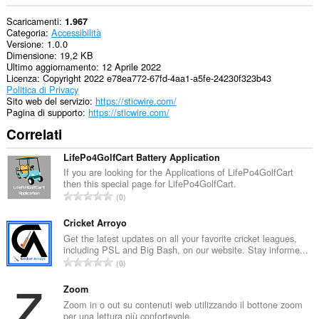
Scaricamenti
1.967
Categoria
Accessibilità
Versione
1.0.0
Dimensione
19,2 KB
Ultimo aggiornamento
12 Aprile 2022
Licenza
Copyright 2022 e78ea772-67fd-4aa1-a5fe-24230f323b43
Politica di Privacy
Sito web del servizio
https://sticwire.com/
Pagina di supporto
https://sticwire.com/
Correlati
LifePo4GolfCart Battery Application
If you are looking for the Applications of LifePo4GolfCart
then this special page for LifePo4GolfCart.
N
0
u
m
Cricket Arroyo
e
Get the latest updates on all your favorite cricket leagues,
including PSL and Big Bash, on our website. Stay informe...
r
N
0
o
u
t
m
Zoom
o
e
Zoom in o out su contenuti web utilizzando il bottone zoom
t
per una lettura più confortevole.
r