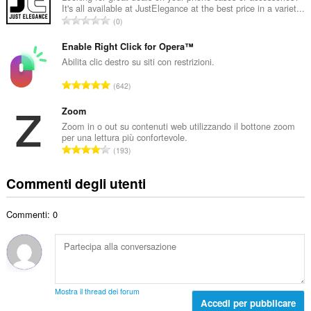
t
It's all available at JustElegance at the best price in a variet...
r
a
N
0
o
l
u
t
e
m
Enable Right Click for Opera™
o
d
e
Abilita clic destro su siti con restrizioni.
t
i
r
a
N
g
642
o
l
u
i
t
e
m
Zoom
u
o
d
e
d
Zoom in o out su contenuti web utilizzando il bottone zoom
t
i
per una lettura più confortevole.
r
i
a
N
g
193
o
z
l
u
i
t
i
e
m
u
Commenti degli utenti
o
:
d
e
d
t
i
r
i
a
g
Commenti: 0
o
z
l
i
t
i
e
u
o
:
d
d
t
i
i
a
g
z
l
i
Mostra il thread dei forum
i
e
Accedi per pubblicare
u