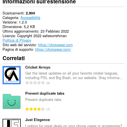
Informazioni sull'estensione
Scaricamenti
2.904
Categoria
Accessibilità
Versione
1.2.0
Dimensione
5,2 KB
Ultimo aggiornamento
23 Febbraio 2022
Licenza
Copyright 2022 safeeurrehman
Politica di Privacy
Sito web del servizio
https://choicewar.com
Pagina di supporto
https://choicewar.com/
Correlati
Cricket Arroyo
Get the latest updates on all your favorite cricket leagues,
including PSL and Big Bash, on our website. Stay informe...
N
0
u
m
Prevent duplicate tabs
e
Prevent duplicate tabs
r
N
7
o
u
t
m
Just Elegence
o
e
Looking for great deals on your phone cases or accessories?