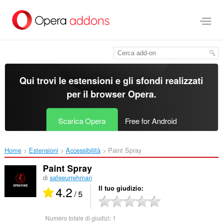
Passa
al
contenuto
principale
Qui trovi le estensioni e gli sfondi realizzati
per il
browser Opera
.
Scarica Opera
Free for Android
Home
Estensioni
Accessibilità
Paint Spray‎
Paint Spray
di
safeeurrehman
4.2
Il tuo giudizio
/ 5
Numero totale di giudizi:
1