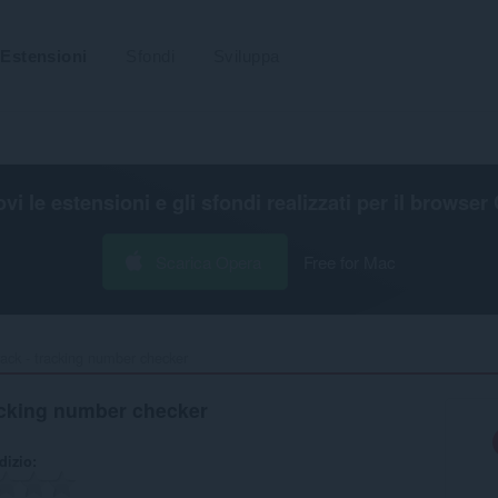
Estensioni
Sfondi
Sviluppa
ovi le estensioni e gli sfondi realizzati per il
browser 
Scarica Opera
Free for Mac
ck - tracking number checker‎
cking number checker
udizio