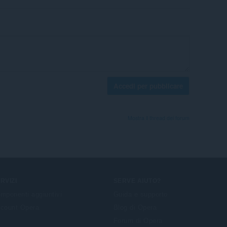
Accedi per pubblicare
Mostra il thread dei forum
RVIZI
SERVE AIUTO?
mponenti aggiuntivi
Guida e supporto
count Opera
Blog di Opera
Forum di Opera