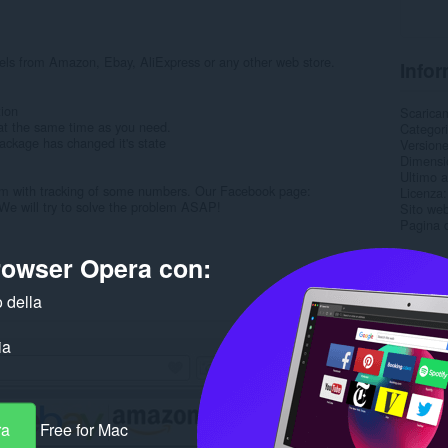
cels from Amazon, Ebay, AliExpress or any other web store.
Infor
ion
Scarica
at the same time as you need.
Categor
 package has changed it's state
Version
Dimensi
Ultimo 
blem with tracking of some numbers. Our Facebook page:
Licenza
We will try to solve the problem ASAP!
Sito web
Pagina d
browser Opera con:
Corre
 della
ia
ra
Free for Mac