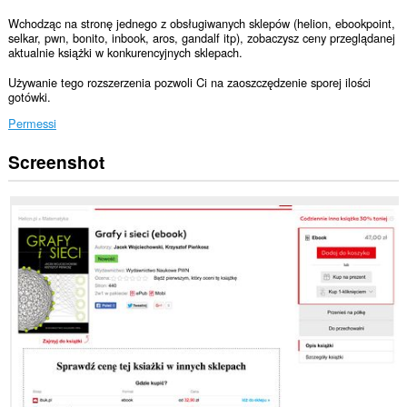
Wchodząc na stronę jednego z obsługiwanych sklepów (helion, ebookpoint,
selkar, pwn, bonito, inbook, aros, gandalf itp), zobaczysz ceny przeglądanej
aktualnie książki w konkurencyjnych sklepach.
Używanie tego rozszerzenia pozwoli Ci na zaoszczędzenie sporej ilości
gotówki.
Permessi
Screenshot
Questa
estensione
può
accedere
ai
tuoi
dati
su
tutti
i
siti
web.