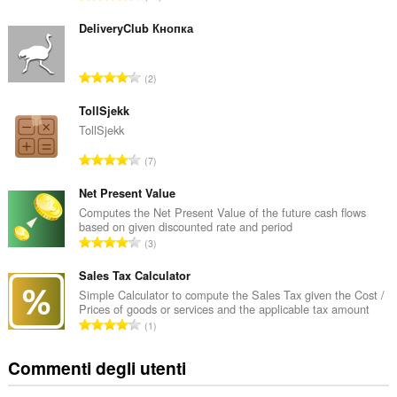
u
m
DeliveryClub Кнопка
e
r
N
2
o
u
t
m
TollSjekk
o
e
TollSjekk
t
r
a
N
7
o
l
u
t
e
m
Net Present Value
o
d
e
Computes the Net Present Value of the future cash flows
t
i
based on given discounted rate and period
r
a
N
g
3
o
l
u
i
t
e
m
Sales Tax Calculator
u
o
d
e
d
Simple Calculator to compute the Sales Tax given the Cost /
t
i
Prices of goods or services and the applicable tax amount
r
i
a
N
g
1
o
z
l
u
i
t
i
e
m
u
Commenti degli utenti
o
:
d
e
d
t
i
r
i