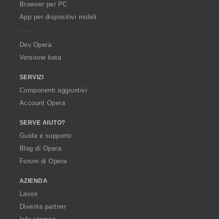
O
Browser per PC
p
App per dispositivi mobili
e
r
a
Dev.Opera
Versione beta
SERVIZI
Componenti aggiuntivi
Account Opera
SERVE AIUTO?
Guida e supporto
Blog di Opera
Forum di Opera
AZIENDA
Lavori
Diventa partner