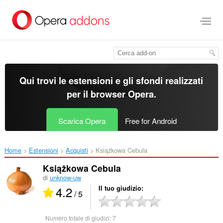
Passa
al
contenuto
principale
Qui trovi le estensioni e gli sfondi realizzati
per il
browser Opera
.
Scarica Opera
Free for Android
Home
Estensioni
Acquisti
Książkowa Cebula‎
Książkowa Cebula
di
unknow-uw
4.2
Il tuo giudizio
/ 5
Numero totale di giudizi:
7