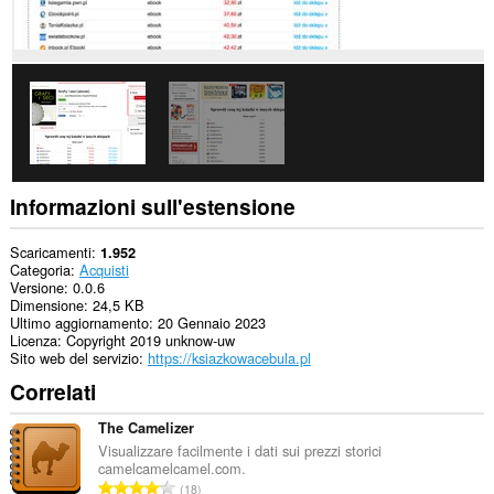
Informazioni sull'estensione
Scaricamenti
1.952
Categoria
Acquisti
Versione
0.0.6
Dimensione
24,5 KB
Ultimo aggiornamento
20 Gennaio 2023
Licenza
Copyright 2019 unknow-uw
Sito web del servizio
https://ksiazkowacebula.pl
Correlati
The Camelizer
Visualizzare facilmente i dati sui prezzi storici
camelcamelcamel.com.
N
18