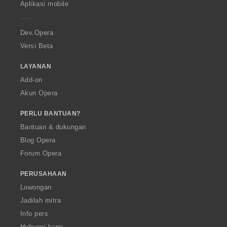
t
t
t
t
Aplikasi mobile
e
:
:
:
:
r
a
Dev.Opera
Versi Beta
LAYANAN
Add-on
Akun Opera
PERLU BANTUAN?
Bantuan & dukungan
Blog Opera
Forum Opera
PERUSAHAAN
Lowongan
Jadilah mitra
Info pers
Hubungi kami