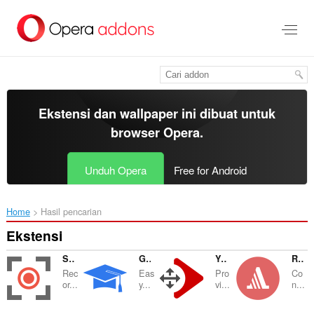
Lompat
ke
konten
utama
Ekstensi dan wallpaper ini dibuat untuk
browser Opera
.
Unduh Opera
Free for Android
Home
Hasil pencarian
Ekstensi
Screen Recorder
Google™ Scholar
YouTube™ Anywhere
Remote VLC™ Player
Rec
Eas
Pro
Co
or...
y...
vi...
n...