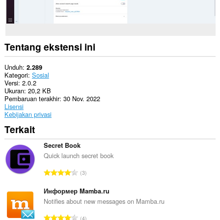
di
beberapa
website.
Ekstensi
ini
Tentang ekstensi ini
bisa
menangkap
isi
Unduh
2.289
dari
Kategori
Sosial
layar
Versi
2.0.2
atau
Ukuran
20,2 KB
tab
Pembaruan terakhir
30 Nov. 2022
dan
Lisensi
jendela.
Kebijakan privasi
Terkait
Ekstensi
ini
bisa
Secret Book
mengakses
Quick launch secret book
tab
dan
J
3
aktivitas
u
browsing
m
Anda.
Информер Mamba.ru
l
Notifies about new messages on Mamba.ru
a
J
4