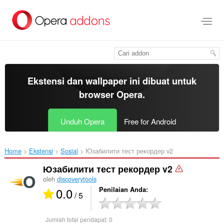
Lompat
ke
konten
utama
Ekstensi dan wallpaper ini dibuat untuk
browser Opera
.
Unduh Opera
Free for Android
Home
Ekstensi
Sosial
Юзабилити тест рекордер v2‎
Юзабилити тест рекордер v2
oleh
discoverytools
0.0
Penilaian Anda
/ 5
Jumlah total pendapat:
0