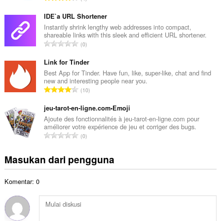
h
u
t
m
IDE`a URL Shortener
o
l
Instantly shrink lengthy web addresses into compact,
t
shareable links with this sleek and efficient URL shortener.
a
a
J
0
h
l
u
t
p
m
Link for Tinder
o
e
l
Best App for Tinder. Have fun, like, super-like, chat and find
t
n
new and interesting people near you.
a
a
J
d
10
h
l
u
a
t
p
m
jeu-tarot-en-ligne.com•Emoji
p
o
e
l
a
Ajoute des fonctionnalités à jeu-tarot-en-ligne.com pour
t
n
améliorer votre expérience de jeu et corriger des bugs.
a
t
a
J
d
0
h
:
l
u
a
t
p
m
p
Masukan dari pengguna
o
e
l
a
t
n
a
t
a
d
Komentar: 0
h
:
l
a
t
p
p
o
e
a
t
n
t