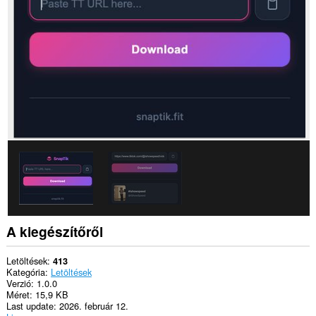
Ez
a
kiegészítő
hozzáfér
a
vágólapra
másolt
és
beillesztett
adatokhoz.
A kiegészítőről
Letöltések
413
Kategória
Letöltések
Verzió
1.0.0
Méret
15,9 KB
Last update
2026. február 12.