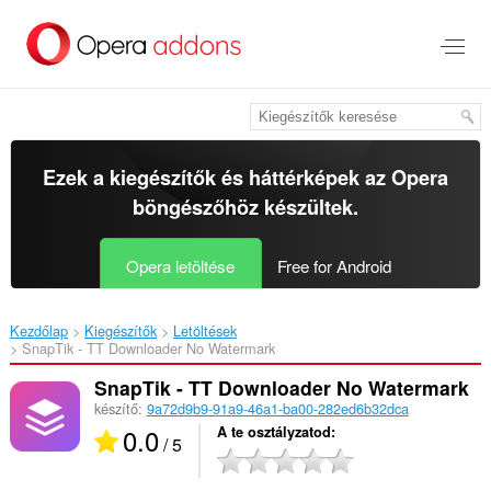
Ugrás
a
lap
tartalmára
Ezek a kiegészítők és háttérképek az
Opera
böngészőhöz
készültek.
Opera letöltése
Free for Android
Kezdőlap
Kiegészítők
Letöltések
SnapTik - TT Downloader No Watermark‎
SnapTik - TT Downloader No Watermark
készítő:
9a72d9b9-91a9-46a1-ba00-282ed6b32dca
0.0
A te osztályzatod
/ 5