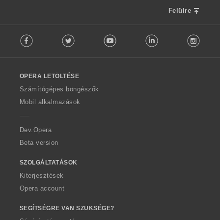
m
a
Felülre
:
F
Facebook
Twitter
Youtube
LinkedIn
Instag
o
l
l
o
OPERA LETÖLTÉSE
w
O
Számítógépes böngészők
p
Mobil alkalmazások
e
r
a
Dev.Opera
Beta version
SZOLGÁLTATÁSOK
Kiterjesztések
Opera account
SEGÍTSÉGRE VAN SZÜKSÉGE?