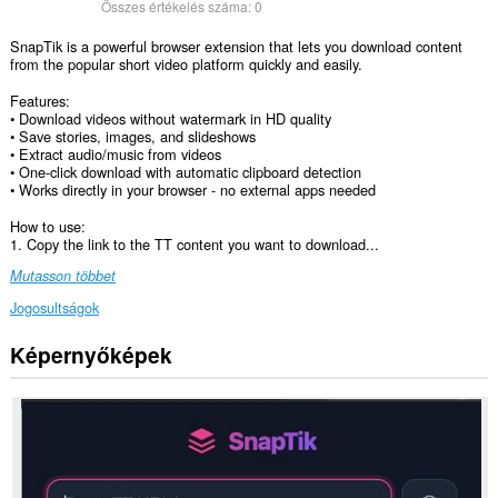
Összes értékelés száma:
0
SnapTik is a powerful browser extension that lets you download content
from the popular short video platform quickly and easily.
Features:
• Download videos without watermark in HD quality
• Save stories, images, and slideshows
• Extract audio/music from videos
• One-click download with automatic clipboard detection
• Works directly in your browser - no external apps needed
How to use:
1. Copy the link to the TT content you want to download...
Mutasson többet
Jogosultságok
Képernyőképek
Ez
a
kiegészítő
hozzáfér
az
adatához
néhány
webhelyen.