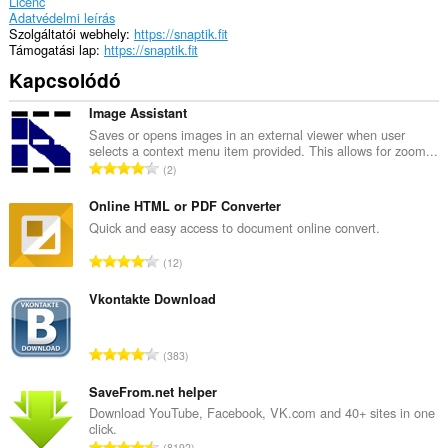
Licenc
Adatvédelmi leírás
Szolgáltatói webhely
https://snaptik.fit
Támogatási lap
https://snaptik.fit
Kapcsolódó
Image Assistant
Saves or opens images in an external viewer when user
selects a context menu item provided. This allows for zoom...
Ö
2
s
s
Online HTML or PDF Converter
z
Quick and easy access to document online convert.
e
Ö
12
s
s
é
s
Vkontakte Download
r
z
t
e
é
Ö
383
s
k
s
é
e
s
SaveFrom.net helper
r
l
z
Download YouTube, Facebook, VK.com and 40+ sites in one
t
é
click.
e
é
Ö
s
8192